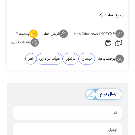
منبع:
سایت رکنا
گزارش خطا
پسندها:
۴
https://aftabnews.ir/002YXV
اشتراک گذاری
برچسب‌ها:
نیسان
عاشورا
هیأت عزاداری
اهر
ارسال پیام