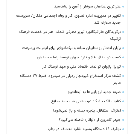
غنی‌ترین غذا‌های سرشار از آهن را بشناسید
تغییر در مدیریت اداره تعاون، کار و رفاه اجتماعی ملکان/ سرپرست
جدید معارفه شد
برگزیدگان «ترافیکاتور» تبریز معرفی شدند؛ هنر در خدمت فرهنگ
ترافیک
پایان انتظار روستاییان میانه و ترکمانچای برای اینترنت پرسرعت
کسب دو مدال طلا و نقره جهان توسط رضا محمدیان
تبریز؛ بازوان توانمند اقتصاد ملی و مهد فرهنگ کار
کشف مرکز استخراج غیرمجاز رمزارز در سردرود؛ ضبط ۲۷ دستگاه
ماینر
ضربه جدید اروپایی‌ها به اینفانتینو
کنایه مالک باشگاه عربستانی به محمد صلاح
اعتراف استقلال: پنجره بسته و باز نمی‌شود!
جیمز کامرون از «آواتار» فاصله می‌گیرد؟
توقیف ۱۹ دستگاه وسیله نقلیه متخلف در بناب