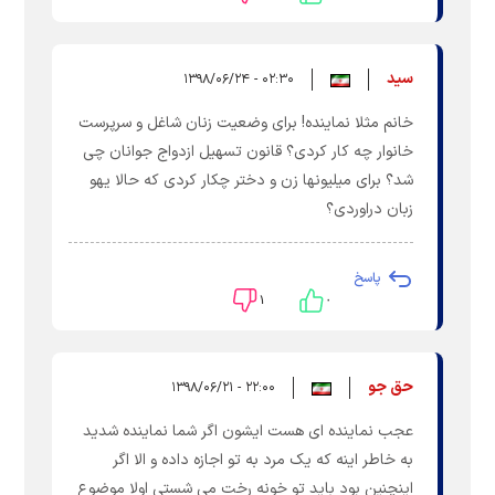
سید
۰۲:۳۰ - ۱۳۹۸/۰۶/۲۴
خانم مثلا نماینده! برای وضعیت زنان شاغل و سرپرست
خانوار چه کار کردی؟ قانون تسهیل ازدواج جوانان چی
شد؟ برای میلیونها زن و دختر چکار کردی که حالا یهو
زبان دراوردی؟
پاسخ
۱
۰
حق جو
۲۲:۰۰ - ۱۳۹۸/۰۶/۲۱
عجب نماینده ای هست ایشون اگر شما نماینده شدید
به خاطر اینه که یک مرد به تو اجازه داده و الا اگر
اینچنین بود باید تو خونه رخت می شستی اولا موضوع