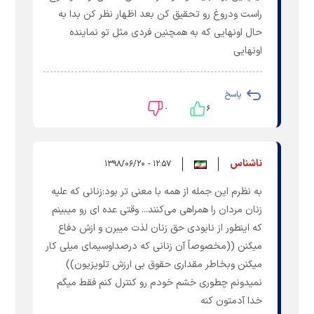
راست ودروغ رو تحقیق کن بعد اظهار نظر کن بدا به
حال اونهایی که به همچنین فردی مثل تو نماینده
اونهایی
پاسخ
۰
۶
ناشناس
۱۲:۵۷ - ۱۳۹۸/۰۶/۲۰
به نظرم این جمله از همه با معنی تر بود:زنانی که علیه
زنان مردان را همراهی می‌کنند... وقتی عده ای رو میبینم
که اینطور از نابودی حق زنان لذت میبرن و ازش دفاع
میکنن ((مخصوصاً آن زنانی که درصداوسیمای میلی کار
میکنن وبخاطر مقداری حقوق بی ارزش تلویزیون))
نمیدونم چطوری خشم خودم رو کنترل کنم فقط میگم
خدا آدمتون کنه