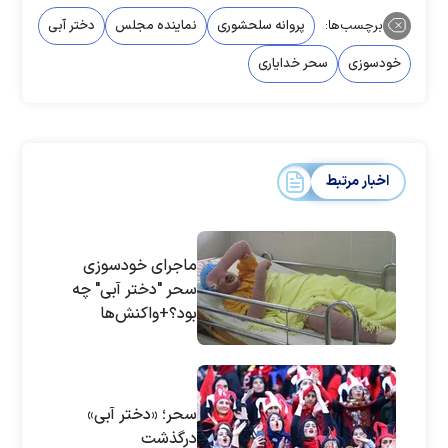
برچسب‌ها:
پروانه سلحشوری
نماینده مجلس
دختر آبی
خودسوزی
سحر خدایاری
اخبار مرتبط
ماجرای خودسوزی
سحر "دختر آبی" چه
بود؟+واکنش‌ها
سحر؛ «دختر آبی»
درگذشت