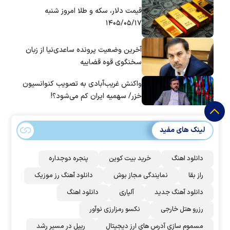
قیمت دلار، سکه و طلا امروز شنبه
۱۴۰۵/۰۵/۱۷
آخرین وضعیت پرونده ساعدی‌نیا از زبان
سخنگوی قوه قضاییه
واکنش غریب‌آبادی به تصویب کنوانسیون
خزر/ سهمیه ایران کم می‌شود؟!
لینک های مفید
دانلود اهنگ
خرید بیت کوین
پنجره دوجداره
راز بقا
نمایندگی مجاز بوش
دانلود آهنگ رز‌ موزیک
دانلود آهنگ جدید
آلپاری
دانلود اهنگ
رزرو هتل خارجی
نکسو رمزارزی نوآور
مسموم سازی آدرس های ارز دیجیتال
ریپل در مسیر رشد