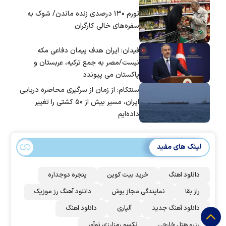
تورم ۱۳۰ درصدی زنده ماندن/ شوک به
سفره‌های خالی کارگران
فیدان: ایران هدف پیمان دفاعی مکه
نیست/مصر به جمع ترکیه، عربستان و
پاکستان می پیوندد
سنتکام: از زمان از سرگیری محاصره دریایی
ایران، مسیر بیش از ۵۰ کشتی را تغییر
داده‌ایم
لینک های مفید
دانلود اهنگ
خرید بیت کوین
پنجره دوجداره
راز بقا
نمایندگی مجاز بوش
دانلود آهنگ رز‌ موزیک
دانلود آهنگ جدید
آلپاری
دانلود اهنگ
رزرو هتل خارجی
نکسو رمزارزی نوآور