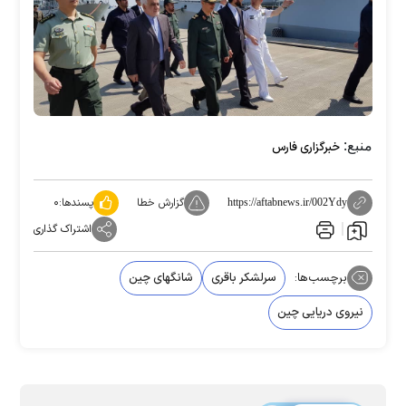
منبع:
خبرگزاری فارس
گزارش خطا
پسندها:
۰
https://aftabnews.ir/002Ydy
اشتراک گذاری
برچسب‌ها:
سرلشکر باقری
شانگهای چین
نیروی دریایی چین