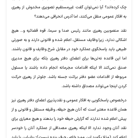
چک کرده‌اند؟ آیا نمی‌توان گفت غیرمستقیم تصویری مخدوش از رهبری
به افکار عمومی منقل می‌کنند، اما آدرس انحرافی می‌دهند؟
نقد منصوبین رهبری مانند رئیس صدا و سیما، قوه قضائیه و... هیچ
اشکالی ندارد، زیرا وظایف مستقل، اعلام شده و قانونی دارند و به صورتی
طبیعی باید پاسخگوی عملکرد خود در مقابل شرح وظایف و قانون باشند.
اما این قاعده نه‌تن‌ها برای اعضای دفتر رهبری بلکه برای هیچ مدیری
صدق نمی‌کند الا اینکه اقدامات مجرمانه انجام داده باشند یا مسئول
مربوطه از اقدامات عضو دفتر برائت جسته باشد. جلوتر از رهبری حرکت
کردن اینجا می‌تواند مصداق داشته باشد.
درخصوص پاسخگویی به افکار عمومی و نقدپذیری اعضای دفتر رهبری نیز
همان قاعده معتبر است که آنان هیچ حیطه، وظیفه مستقل و قانونی و از
پیش اعلام شده ندارند که گزارش حیطه خود را بدهند و هیچ معیاری برای
نقد آنان وجود ندارد الا اینکه رهبری مصداقی از عملکرد آنان را خودسر
اعلام کند (مثلا بگوید این مورد خاص حرف بنده نیست)؛ بنابراین یا باید