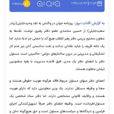
۱۳۹۸/۰۶/۲۳
۱۲:۵۹
پسندها:
۰
به گزارش آفتاب نیوز،
روزنامه جوان در واکنش به نقد وحیدجلیلی(برادر
سعیدجلیلی) از حسین محمدی عضو دفتر رهبری نوشت: نقدها به
معاون محترم بررسی دفتر رهبر انقلاب هیچ کد یا حجتی جز ادعا ندارد. اما
یک نکته ظریف را شاید نقادان ندانند و علت ندانستن آنان نیز عدم کار
تشکیلاتی و مدیریتی در درون ساختارهای دولتی- حاکمیتی است. مسئول
دفتر یا اعضای دفتر یک مدیر، طبق قاعده مدیریت با بقیه منصوبین
ایشان متفاوت هستند.
اعضای دفتر منهای مسئول مربوط فاقد هرگونه هویت حقوقی هستند و
معنا و وظیفه مستقل ندارند. یک وزیر معاونینی دارد که دارای هویت
هستند و وظایف قانونی مشخصی دارند، اما دفتر ستاد شخصی یک
مسئول/فرمانده است. وظیفه اعضای دفتر صرفاً تسهیل‌کنندگی اجرای
فرامین و دیدگاه‌ها و سیاست‌های مسئول است و حق هیچ‌گونه دخل و