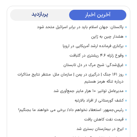
پربازدید
آخرین اخبار
پاکستان: جهان اسلام باید در برابر اسرائیل متحد شود
هشدار چین به ژاپن
برکناری فرمانده ارشد آمریکایی در اروپا
وقوع زلزله ۴.۶ ریشتری در گلبافت
غرق‌شدگی؛ شبح مرگ در دل تابستان
روز ۱۶۱ جنگ | درگیری در یمن | سازمان ملل: منتظر نتایج مذاکرات
درباره تنگه هرمز هستیم
مدیرعامل توانیر: ۱۰ هزار ماینر جمع‌آوری شد
کشف گورستانی از افراد بالارتبه
رئیس‌جمهور: استعفاء نخواهم داد/ برخی می خواهند ما بجنگیم!
قیمت نفت کاهش یافت
ایرج در بیمارستان بستری شد