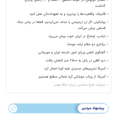
انفجار اتوبوس در حومه دمشق ۲ کشته و ۱۳ زخمی برجای
گذاشت
قالیباف: واقعیت‌ها را بپذیرید و به تعهدات‌تان عمل کنید
پزشکیان: اگر ارز ترجیحی را حذف نمی‌کردیم، قطعا در زمان جنگ
قحطی پیش می‌آمد
ترامپ: اوضاع در ایران خوب پیش می‌رود
برکناری دو مقام ارشد موساد
گفتگوی تلفنی وزرای امور خارجه ایران و موریتانی
دید افقی در زابل به ۲۵۰۰ متر کاهش یافت
آمریکا تحریم‌های جدیدی علیه کوبا اعمال کرد
آمریکا: از پرتاب موشکی کره شمالی مطلع هستیم
جزئیات طرح مجلس درباره تنگه هرمز
پیشنهاد سردبیر