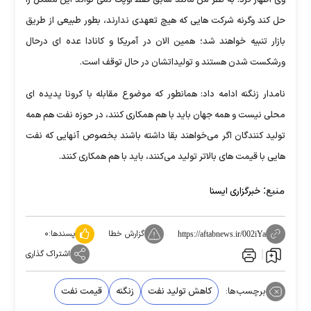
وی اظهار کرد: به نظر من مانند سابق فقط اوپک نمی تواند این مشکل را
حل کند وگرنه شرکت هایی که هیچ تعهدی ندارند، بطور طبیعی از طریق
بازار تنبیه خواهند شد؛ همین الان در آمریکا و کانادا عده ای درحال
ورشکست شدن هستند و تولیداتشان در حال توقف است.
نامدار زنگنه ادامه داد: همانطور که موضوع مقابله با کرونا پدیده ای
محلی نیست و همه جهان باید با هم همکاری کنند، در حوزه نفت هم همه
تولید کنندگان اگر می‌خواهند بقا داشته باشند بخصوص آنهایی که نفت
هایی با قیمت های بالاتر تولید می‌کنند، باید با هم همکاری کنند.
منبع:
خبرگزاری ایسنا
گزارش خطا
پسندها:
۰
https://aftabnews.ir/002iYa
اشتراک گذاری
برچسب‌ها:
کاهش تولید نفت
زنگنه
قیمت نفت