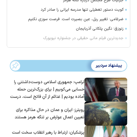
جزئیات طرح مجلس درباره تنگه هرمز
کویت دستور تعطیلی تنها مدرسه ایرانی را صادر کرد
ضرغامی: تغییر ریل، عین بصیرت است. فرصت سوزی نکنیم
زنوزق؛ نگین پلکانی آذربایجان
جدیدترین فیلم مانی حقیقی در جشنواره نیویورک
پیشنهاد سردبیر
ترامپ: جمهوری اسلامی دوست‌داشتنی را
حسابی می‌کوبیم | برای بزرگ‌ترین حمله
آماده بودیم | غنائم از آنِ فاتح است، درست
است؟
رویترز: ایران و عمان در حال مذاکره برای
تعیین اعمال عوارض بر تنگه هرمز هستند
پزشکیان: ارتباط با رهبر انقلاب سخت است