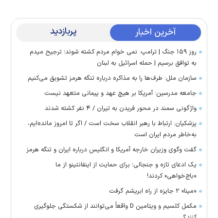
پربازدید
آخرین اخبار
روز ۱۵۹ جنگ | ترامپ: نمی خوام مردم کشته شوند؛ ترجیح میدم
به توافق برسیم | حمله اسرائیل به لبنان
سازمان ملل: طرف‌ها را به مذاکره درباره تنگه هرمز تشویق می‌کنیم
جامعه مدرسین: آمریکا بر هیچ عهد و پیمانی متعهد نیست
واژگونی سمند در محور فریدن به تیران / ۴ نفر کشته شدند
پزشکیان: ارتباط با رهبر انقلاب سخت است / اگر تا امروز مانده‌ایم،
به‌خاطر مردم ایران است
گفت وگوی وزیران خارجه آمریکا و انگلیس درباره ایران و تنگه هرمز
یک ادعای تازه و جنجالی؛ برای حمایت از اینفانتینو از ما
«باج‌خواهی» کردند!
«مینا» ۲ جایزه از راه ابریشم گرفت
مکمل کلسیم و ویتامین D واقعاً می‌توانند از شکستگی جلوگیری
کنند؟