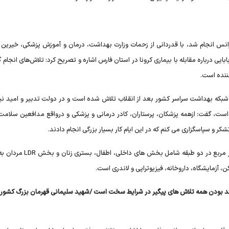
انس انجام شد، با قدردانی از زحمات وزارت بهداشت، درمان و آموزش پزشکی، خیرین ع
یی درباره مقابله با بیماری کرونا در استان فارس اشاره و تصریح کرد: تلاش‌های انجام گ
کننده است.
ه شبکه بهداشت سراسر کشور بعد از انقلاب تلاش شده است و در دولت تدبیر و امید نیز 
، گفت: ازهمه پزشکان، پرستاران، کادر درمانی و پزشکی و درواقع مدافعین سلامت
کر و سپاسگزاری می کنم که در این ایام کار بسیار بزرگی انجام دادند.
بیمارستان جدید 124 تختخوابی لامرد نیز با زیربنای 11 هزار متر مربع در دو طبق
ن، آزمایشگاه، داروخانه، فیزیوتراپی و لاندری است.
ند بودن همه تلاش های پیگیر در شرایط سخت است /شهید سلیمانی قهرمان بزرگ کشور و