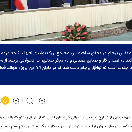
ه نقش برجام در تحقق ساخت این مجتمع بزرگ تولیدی اظهارداشت: مردم 
نند در نفت و گاز و صنایع معدنی و در دیگر صنایع، چه تحولاتی برجام از س
94 ایجاد کرد. یکی از آن موارد همین صنایع آلومینیوم جنوب است که توافق برجام باعث شد که در پایان 94 این پروژه بت
پ
رئیس جمهور روز پنجشنبه در پایان آئین بهره برداری از 4 طرح زیربنایی و عمرانی در استان فارس که از طریق ویدئو کنفران
ها گفت: در سال جهش تولید همه توان دولت را به کار می گیریم تا این کلام مقام معظم ر