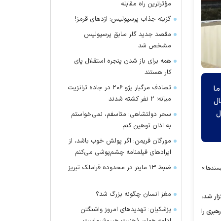
مؤثرترین راه مقابله
گزینه جذاب پرسپولیس: اژد‌های قرمز!
مقصد جدید گلر سابق پرسپولیس
مشخص شد
همه برای باز شدن پنجره استقلال پای
کار هستند
تصادف مرگبار پژو ۲۰۶ در جاده ترانزیت
ما
میانه؛ ۲ نفر کشته شدند
ال
واند فعال
سحر دولتشاهی: متاسفم، نمی‌خواستم
به اذان توهین کنم
مورگان فریمن: اگر پولش خوب باشد، از
ایراد‌های فیلمنامه چشم‌پوشی می‌کنم
ضبط ۱۳ ماینر در محدوده قراملک تبریز
سندها:
۰
مغز انسان چگونه بزرگ شد؟
س برگزار شد،
پزشکیان: تهدید‌های امروز واشنگتن
هبری را