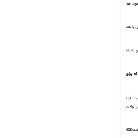
زودی افتتاح شود، هم
 را هم
 به یاد
ه برای
ی ایران
رصد افزایش مربوط به همین واحد
مجتمع صنایع آلومینیوم جنوب در لامرد فارس، در زمینی به مساحت 200 هکتار و ظرفیت تولید سالانه 300 هزار تن شمش آلومینیوم، دارای تکنولوژی ساخت430