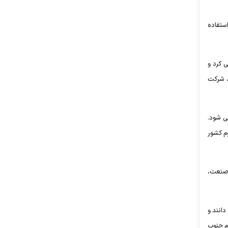
استفاده
 کرد و
، شرکت
وژه کلنگ زنی شد و امروز بعد از 4 سال افتتاح می شود.
وم کشور
 صنعت،
انند و
صنایع آلومینیوم جنوب