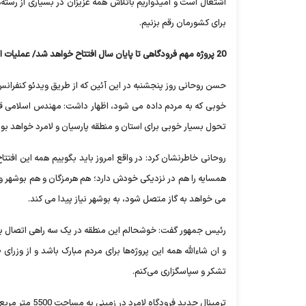
اشتغال است و امیدواریم باتلاش همه عزیزان در بسیاری از رسته
برای کشورمان رقم بزنیم.
20 پروژه مهم فرودگاهی تا پایان سال افتتاح خواهد شد/ عملیات اجرایی آزادراه لامرد به پارسیان به زودی آغاز می شود
حسن روحانی روز پنجشنبه در این آئین که از طریق ویدئو کنفرانس 
خوبی که به مردم داده می شود، اظهار داشت: مهندس اسلامی قول دا
تحول بسیار خوبی برای استان و منطقه پارسیان و لامرد خواهد بود
روحانی خاطرنشان کرد: در واقع امروز باید بگوییم همه این افتتاح
همسایه را هم در نزدیکی خودش دارد؛ هم هرمزگان و هم بوشهر و 
می خواهد به گاز متصل شود، به بوشهر نیاز پیدا می کند.
رئیس جمهور گفت: خوشحالم این منطقه در یک سه راهی اتصال بین
و ان شاءالله همه این پروژه‌ها برای مردم مبارک باشد و از و
تشکر و سپاسگزاری می‌کنم.
ترمینال جدید فرودگاه لامرد در زمینی به مساحت 5500 متر مربع احداث شده و ظرفیت پذیرش سالانه 900 هزار مسافر را داراست.