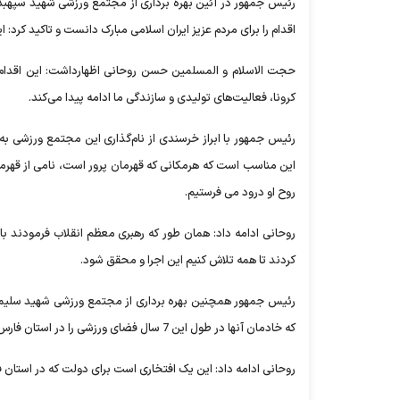
رئیس جمهور در آئین بهره برداری از مجتمع ورزشی شهید سپهبد قا
اقدام را برای مردم عزیز ایران اسلامی مبارک دانست و تاکید کر
حجت الاسلام و المسلمین حسن روحانی اظهارداشت: این اقدام 
کرونا، فعالیت‌های تولیدی و سازندگی ما ادامه پیدا می‌کند.
رئیس جمهور با ابراز خرسندی از نام‌گذاری این مجتمع ورزشی به 
این مناسب است که هرمکانی که قهرمان پرور است، نامی از قهرمان
روح او درود می فرستیم.
روحانی ادامه داد: همان طور که رهبری معظم انقلاب فرمودند ب
کردند تا همه تلاش کنیم این اجرا و محقق شود.
رئیس جمهور همچنین بهره برداری از مجتمع ورزشی شهید سلیمان
که خادمان آنها در طول این 7 سال فضای ورزشی را در استان فارس به بیش از دو برابر رساندند؛ یعنی یک میلیون و 390 هزار اضافه کردند.
روحانی ادامه داد: این یک افتخاری است برای دولت که در استان 