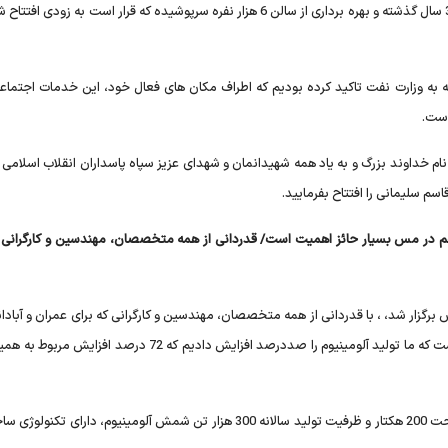
رئیس جمهور اظهار داشت: افتتاح استادیوم 50 هزار نفری فوتبال 3 سال گذشته و بهره برداری از سالن 6 هزار نفره سرپوشیده که قرار است به 
ه به وزارت نفت تاکید کرده بودیم که اطراف مکان های فعال خود، این خدمات اجتماعی
است.
نام خداوند بزرگ و به یاد همه شهیدانمان و شهدای عزیز سپاه پاسداران انقلاب اسلامی و
 سلیمانی را افتتاح بفرمایید.
نزدهم در مس بسیار حائز اهمیت است/ قدردانی از همه متخصصان، مهندسین و کارگرانی ک
برگزار شد، ، با قدردانی از همه متخصصان، مهندسین و کارگرانی که برای عمران و آبادان
اسلامی می کوشند، گفت: یکی از افتخارات دولت تدبیر و امید است که ما تولید آلومینیوم را صددرصد افزایش دادیم که 72 د