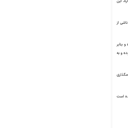
ره، این
اشی از
و بنابر
ده و به
مگذاری
ده است