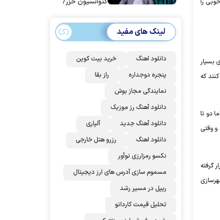
کنوانسیون خزر/
وبی را
سهمیه ایران کم
می‌شود؟!
لینک های مفید
دانلود اهنگ
خرید بیت کوین
ی بسیار
پنجره دوجداره
راز بقا
کنند که
نمایندگی مجاز بوش
دانلود آهنگ رز‌ موزیک
ا دو تا
دانلود آهنگ جدید
آلپاری
و وقتی
دانلود اهنگ
رزرو هتل خارجی
نکسو رمزارزی نوآور
 گرفته
مسموم سازی آدرس های ارز دیجیتال
هرسازی
ریپل در مسیر رشد
تحلیل قیمت کاردانو