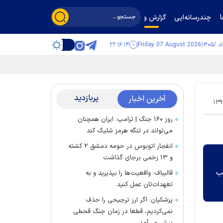
چندرسانه‌ایی
گزارش و گفت‌وگو
۲۲:۱۶:۱۴
Friday 07 August 2026
پربازدید
آخرین اخبار
۱۳۹
روز ۱۶۰ جنگ | ترامپ: ایران همچنان
می‌تواند در تنگه هرمز شلیک کند
انفجار اتوبوس در حومه دمشق ۲ کشته
و ۱۳ زخمی برجای گذاشت
 شب
قالیباف: واقعیت‌ها را بپذیرید و به
تعهدات‌تان عمل کنید
پزشکیان: اگر ارز ترجیحی را حذف
نمی‌کردیم، قطعا در زمان جنگ قحطی