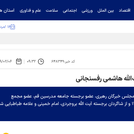
استان ها
اقتصاد
بین الملل
ورزشی
اجتماعی
سلامت
علم و فناوری
۱۶ /مرداد /۱۴۰۵
تیناف / گل‌گهر با تراکتور و سپاهان هم امتیاز شد
۹/۰۲/۰۶
۰۹:۳۲
کد خبر:۶۴۸۳۴۹
ت‌الله هاشمی رفسنجانی
سبق مجلس خبرگان رهبری، عضو برجسته جامعه مدرسین قم، عضو مجمع
تشخیص مصلحت نظام، امام جمعه قم تا سال ۱۳۸۴ و از شاگردان برجسته آیت الله بروجردی، امام خمینی و علامه طباطبایی