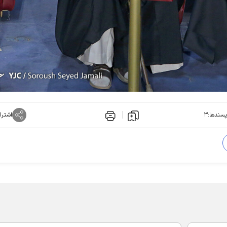
پسندها:
۳
اشترا