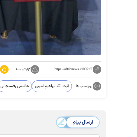
گزارش خطا
https://aftabnews.ir/002ifF
برچسب‌ها:
آیت الله ابراهیم امینی
هاشمی رفسنجانی
ارسال پیام