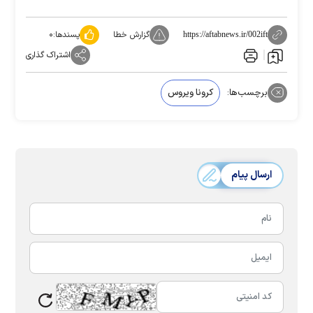
گزارش خطا
پسندها:
۰
https://aftabnews.ir/002ift
اشتراک گذاری
برچسب‌ها:
کرونا ویروس
ارسال پیام