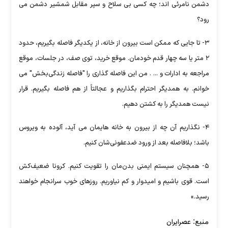
دشمن نامرئی اند؛ چه کسی بی سلاح و سپر مقابل شمشیر دشمن می
رود؟
۳- تا جایی که ممکن است بیرون از خانه، از یکدیگر فاصله بگیریم، حدود
۲ متر یا سه چهار قدم خودمان. موقع خرید، توی صف، در جلسات، موقع
مراجعه به ادارات و ... . من این فاصله گذاری را "فاصله زندگی‌بخش" می
خوانم. به همدیگر احترام بگذاریم و عجالتاً از هم فاصله بگیریم. قرار
نیست همدیگر را به کشتن دهیم.
۴- نگذاریم آن چه از بیرون به خانه هایمان می آید، آلوده به ویروس
باشد؛ بلافاصله بعد از ورود ضدعفونی‌شان کنیم.
۵- همچنان سیستم ایمنی بدن‌مان را تقویت کنیم. کرونا ضعیف‌کش
است. قوی باشیم و امیدوار و کم نیاوریم. روزهای خوب سرانجام خواهند
رسید.»
منبع:
عصرایران