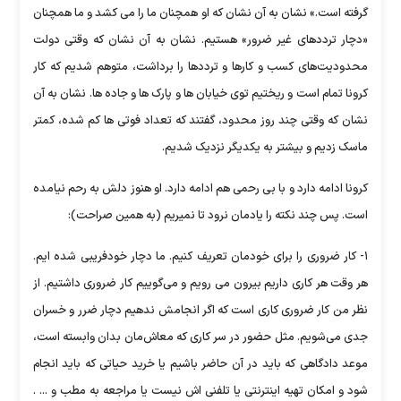
گرفته است.» نشان به آن نشان که او همچنان ما را می کشد و ما همچنان
«دچار ترددهای غیر ضرور» هستیم. نشان به آن نشان که وقتی دولت
محدودیت‌های کسب و کارها و ترددها را برداشت، متوهم شدیم که کار
کرونا تمام است و ریختیم توی خیابان ها و پارک ها و جاده ها. نشان به آن
نشان که وقتی چند روز محدود، گفتند که تعداد فوتی ها کم شده، کمتر
ماسک زدیم و بیشتر به یکدیگر نزدیک شدیم.
کرونا ادامه دارد و با بی رحمی هم ادامه دارد. او هنوز دلش به رحم نیامده
است. پس چند نکته را یادمان نرود تا نمیریم (به همین صراحت):
۱- کار ضروری را برای خودمان تعریف کنیم. ما دچار خودفریبی شده ایم.
هر وقت هر کاری داریم بیرون می رویم و می‌گوییم کار ضروری داشتیم. از
نظر من کار ضروری کاری است که اگر انجامش ندهیم دچار ضرر و خسران
جدی می‌شویم. مثل حضور در سر کاری که معاش‌مان بدان وابسته است،
موعد دادگاهی که باید در آن حاضر باشیم یا خرید حیاتی که باید انجام
شود و امکان تهیه اینترنتی یا تلفنی اش نیست یا مراجعه به مطب و ... .