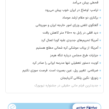
قحطی پیش می‌آمد
ترامپ: اوضاع در ایران خوب پیش می‌رود
برکناری دو مقام ارشد موساد
گفتگوی تلفنی وزرای امور خارجه ایران و موریتانی
دید افقی در زابل به ۲۵۰۰ متر کاهش یافت
آمریکا تحریم‌های جدیدی علیه کوبا اعمال کرد
آمریکا: از پرتاب موشکی کره شمالی مطلع هستیم
جزئیات طرح مجلس درباره تنگه هرمز
کویت دستور تعطیلی تنها مدرسه ایرانی را صادر کرد
ضرغامی: تغییر ریل، عین بصیرت است. فرصت سوزی نکنیم
زنوزق؛ نگین پلکانی آذربایجان
جدیدترین فیلم مانی حقیقی در جشنواره نیویورک
پیشنهاد سردبیر