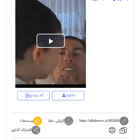
Play
Video
دانلود
کد ویدیو
گزارش خطا
پسندها:
۱
https://aftabnews.ir/002ihH
اشتراک گذاری