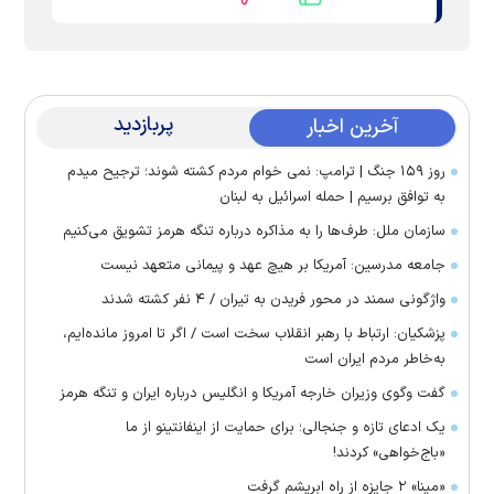
پربازدید
آخرین اخبار
روز ۱۵۹ جنگ | ترامپ: نمی خوام مردم کشته شوند؛ ترجیح میدم
به توافق برسیم | حمله اسرائیل به لبنان
سازمان ملل: طرف‌ها را به مذاکره درباره تنگه هرمز تشویق می‌کنیم
جامعه مدرسین: آمریکا بر هیچ عهد و پیمانی متعهد نیست
واژگونی سمند در محور فریدن به تیران / ۴ نفر کشته شدند
پزشکیان: ارتباط با رهبر انقلاب سخت است / اگر تا امروز مانده‌ایم،
به‌خاطر مردم ایران است
گفت وگوی وزیران خارجه آمریکا و انگلیس درباره ایران و تنگه هرمز
یک ادعای تازه و جنجالی؛ برای حمایت از اینفانتینو از ما
«باج‌خواهی» کردند!
«مینا» ۲ جایزه از راه ابریشم گرفت