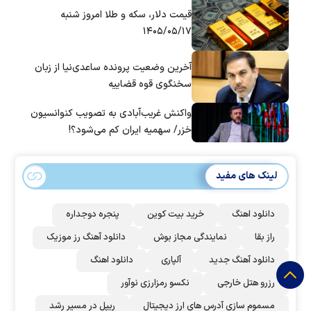
قیمت دلار، سکه و طلا امروز شنبه
۱۴۰۵/۰۵/۱۷
آخرین وضعیت پرونده ساعدی‌نیا از زبان
سخنگوی قوه قضاییه
واکنش غریب‌آبادی به تصویب کنوانسیون
خزر/ سهمیه ایران کم می‌شود؟!
لینک های مفید
دانلود اهنگ
خرید بیت کوین
پنجره دوجداره
راز بقا
نمایندگی مجاز بوش
دانلود آهنگ رز‌ موزیک
دانلود آهنگ جدید
آلپاری
دانلود اهنگ
رزرو هتل خارجی
نکسو رمزارزی نوآور
مسموم سازی آدرس های ارز دیجیتال
ریپل در مسیر رشد