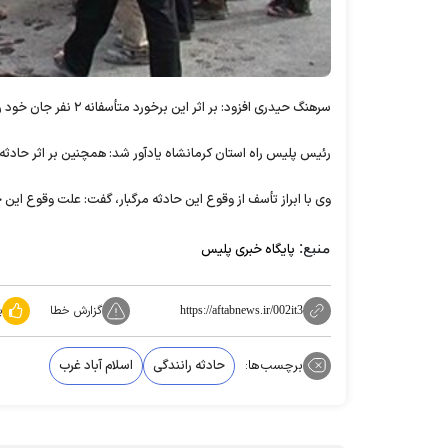
سرهنگ حیدری افزود: بر اثر این برخورد متأسفانه ۲ نفر جان خود را از دست دادند و ۹ تن دیگر زخمی و به مراکز درمانی منتقل شدند.
رئیس پلیس راه استان کرمانشاه یادآور شد: همچنین بر اثر حادث
وی با ابراز تأسف از وقوع این حادثه مرگبار، گفت: علت وقوع این
منبع:
پایگاه خبری پلیس
گزارش خطا
پ
https://aftabnews.ir/002it3
برچسب‌ها:
حادثه رانندگی
اسلام آباد غرب