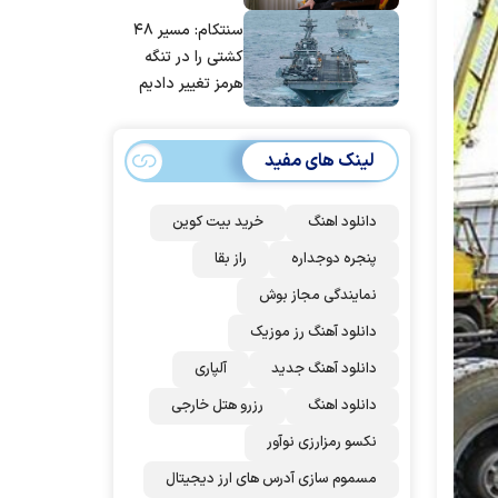
مانده‌ایم، به‌خاطر
سنتکام: مسیر ۴۸
مردم ایران است
کشتی را در تنگه
هرمز تغییر دادیم
لینک های مفید
دانلود اهنگ
خرید بیت کوین
پنجره دوجداره
راز بقا
نمایندگی مجاز بوش
دانلود آهنگ رز‌ موزیک
دانلود آهنگ جدید
آلپاری
دانلود اهنگ
رزرو هتل خارجی
نکسو رمزارزی نوآور
مسموم سازی آدرس های ارز دیجیتال