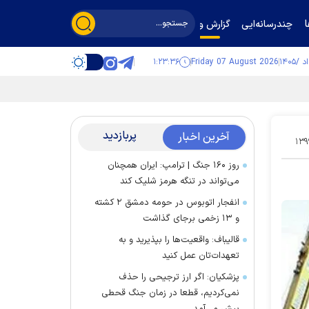
چندرسانه‌ایی
گزارش و گفت‌وگو
۱:۲۳:۳۷
Friday 07 August 2026
پربازدید
آخرین اخبار
۱۳۹
روز ۱۶۰ جنگ | ترامپ: ایران همچنان
می‌تواند در تنگه هرمز شلیک کند
انفجار اتوبوس در حومه دمشق ۲ کشته
و ۱۳ زخمی برجای گذاشت
قالیباف: واقعیت‌ها را بپذیرید و به
تعهدات‌تان عمل کنید
پزشکیان: اگر ارز ترجیحی را حذف
نمی‌کردیم، قطعا در زمان جنگ قحطی