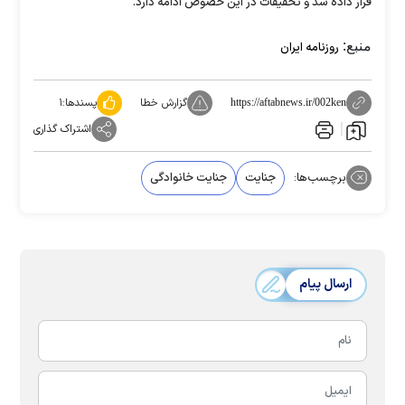
قرار داده شد و تحقیقات در این خصوص ادامه دارد.
منبع:
روزنامه ایران
گزارش خطا
پسندها:
۱
https://aftabnews.ir/002ken
اشتراک گذاری
برچسب‌ها:
جنایت
جنایت خانوادگی
ارسال پیام