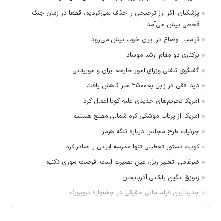
پزشکیان: اگر ارز ترجیحی را حذف نمی‌کردیم، قطعا در زمان جنگ
قحطی پیش می‌آمد
ترامپ: اوضاع در ایران خوب پیش می‌رود
برکناری دو مقام ارشد موساد
گفتگوی تلفنی وزرای امور خارجه ایران و موریتانی
دید افقی در زابل به ۲۵۰۰ متر کاهش یافت
آمریکا تحریم‌های جدیدی علیه کوبا اعمال کرد
آمریکا: از پرتاب موشکی کره شمالی مطلع هستیم
جزئیات طرح مجلس درباره تنگه هرمز
کویت دستور تعطیلی تنها مدرسه ایرانی را صادر کرد
ضرغامی: تغییر ریل، عین بصیرت است. فرصت سوزی نکنیم
زنوزق؛ نگین پلکانی آذربایجان
جدیدترین فیلم مانی حقیقی در جشنواره نیویورک