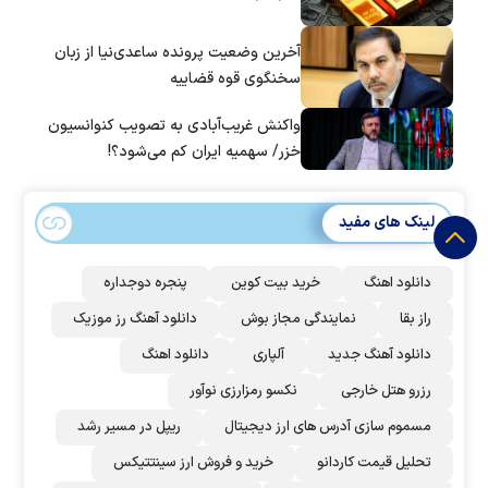
آخرین وضعیت پرونده ساعدی‌نیا از زبان
سخنگوی قوه قضاییه
واکنش غریب‌آبادی به تصویب کنوانسیون
خزر/ سهمیه ایران کم می‌شود؟!
لینک های مفید
دانلود اهنگ
خرید بیت کوین
پنجره دوجداره
راز بقا
نمایندگی مجاز بوش
دانلود آهنگ رز‌ موزیک
دانلود آهنگ جدید
آلپاری
دانلود اهنگ
رزرو هتل خارجی
نکسو رمزارزی نوآور
مسموم سازی آدرس های ارز دیجیتال
ریپل در مسیر رشد
تحلیل قیمت کاردانو
خرید و فروش ارز سینتتیکس