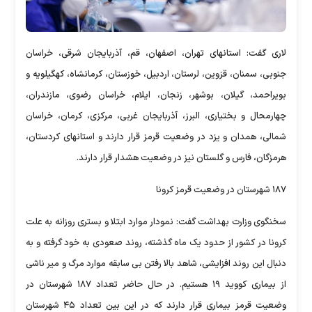
لاری گفت: استانهای تهران، اصفهان، قم، آذربایجان شرقی، خراسان
جنوبی، سمنان، قزوین، لرستان، اردبیل، خوزستان، کرمانشاه، کهگیلویه و
بویراحمد، گیلان، بوشهر، زنجان، ایلام، خراسان رضوی، مازندران،
چهارمحال و بختیاری، البرز، آذربایجان غربی، مرکزی، کرمان، خراسان
شمالی، همدان و یزد در وضعیت قرمز قرار دارند و استانهای کردستان،
هرمزگان، فارس و گلستان نیز در وضعیت هشدار قرار دارند.
۱۸۷ شهرستان در وضعیت قرمز کرونا
سخنگوی وزارت بهداشت گفت: نمودار موارد ابتلا و بستری روزانه به علت
کرونا در کشور از حدود یک ماه گذشته، روند صعودی به خود گرفته و به
دنبال این روند افزایشی، شاهد بالا رفتن بی سابقه موارد مرگ و میر ناشی
از بیماری کووید ۱۹ هستیم. در حال حاضر تعداد ۱۸۷ شهرستان در
وضعیت قرمز بیماری قرار دارند که در این بین تعداد ۴۵ شهرستان