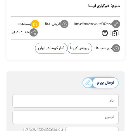
منبع:
خبرگزاری ایسنا
گزارش خطا
پسندها:
۰
https://aftabnews.ir/002pno
اشتراک گذاری
برچسب‌ها:
ویروس کرونا
آمار کرونا در ایران
ارسال پیام