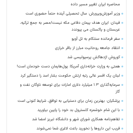
محاصره ایران تغییر مسیر داده
وزیر آموزش‌وپرورش: سال تحصیلی آینده حتماً حضوری است
فیدان: ایران هدف پیمان دفاعی مکه نیست/مصر به جمع ترکیه،
عربستان و پاکستان می پیوندد
سفر فرمانده سنتکام به تل آویو
انتقاد جامعه روحانیت مبارز از باقر خرازی
کوروش اژدهاکش پرسپولیسی شد
همتی به وزارت خزانه‌داری آمریکا: پول‌هایمان دست خودمان است!
لبنان یک افسر عالی رتبه ارتش حکومت بشار اسد را دستگیر کرد
سرمایه‌گذاری ۱.۳ میلیارد دلاری امارات برای توسعه ناوگان نفت و
گاز
پزشکیان: بهترین زمان برای دستیابی به توافق، شرایط کنونی است
با این شام خوشمزه کلسترول بد خود را پایین بیاورید
تفاهم‌نامه همکاری شورای شهر و دانشگاه تبریز امضا شد
فریب این دارو‌ها را نخورید باعث لاغری شما نمی‌شوند