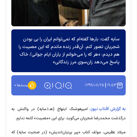
سایه گفت: بارها گفته‌ام که نمی‌توانم ایران را بی بودن
شجریان تصور کنم. آن‌قدر زنده ماندم که این مصیبت را
هم دیدم: «هر که را می‌خوانم از یاران ایام جوانی/ خاک
پاسخ می‌دهد زان‌سوی مرز زندگانی»
۱۳۹۹/۰۷/۲۵
۱۹:۵۴
پسندها:
۰
به گزارش آفتاب نیوز،
امیرهوشنگ ابتهاج (هـ.ا.سایه) در واکنش به
درگذشت محمدرضا شجریان می‌گوید: برای این «مصیبت» کلمه ندارم.
میلاد عظیمی، مولف کتاب «پیر پرنیان‌اندیش» (در صحبت سایه) که