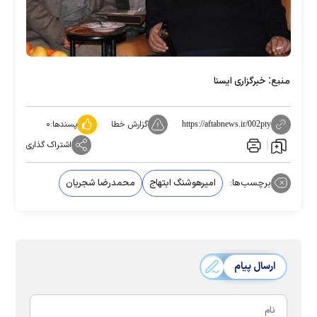
منبع:
خبرگزاری ایسنا
گزارش خطا
پسندها:
۰
https://aftabnews.ir/002pty
اشتراک گذاری
برچسب‌ها:
امیرهوشنگ ابتهاج
محمدرضا شجریان
ارسال پیام