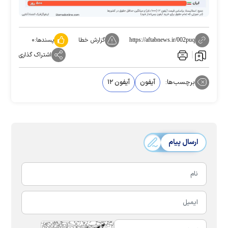
گزارش خطا
پسندها:
۰
https://aftabnews.ir/002puq
اشتراک گذاری
برچسب‌ها:
آیفون
آیفون ۱۲
ارسال پیام