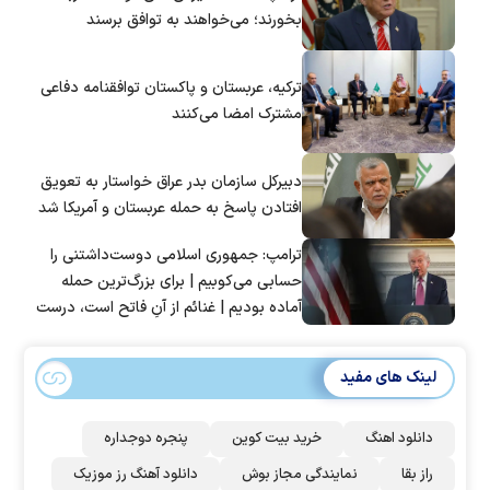
بخورند؛ می‌خواهند به توافق برسند
ترکیه، عربستان و پاکستان توافقنامه دفاعی
مشترک امضا می‌کنند
دبیرکل سازمان بدر عراق خواستار به تعویق
افتادن پاسخ به حمله عربستان و آمریکا شد
ترامپ: جمهوری اسلامی دوست‌داشتنی را
حسابی می‌کوبیم | برای بزرگ‌ترین حمله
آماده بودیم | غنائم از آنِ فاتح است، درست
است؟
لینک های مفید
دانلود اهنگ
خرید بیت کوین
پنجره دوجداره
راز بقا
نمایندگی مجاز بوش
دانلود آهنگ رز‌ موزیک