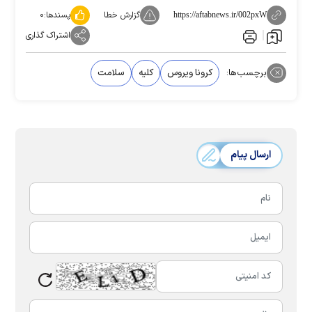
گزارش خطا
پسندها:
۰
https://aftabnews.ir/002pxW
اشتراک گذاری
برچسب‌ها:
کرونا ویروس
کلیه
سلامت
ارسال پیام