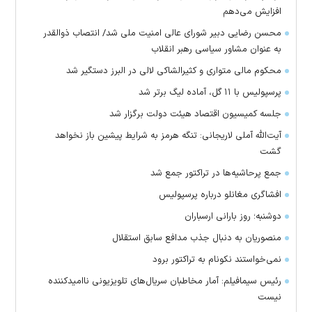
افزایش می‌دهم
محسن رضایی دبیر شورای عالی امنیت ملی شد/ انتصاب ذوالقدر
به عنوان مشاور سیاسی رهبر انقلاب
محکوم مالی متواری و کثیرالشاکی لالی در البرز دستگیر شد
پرسپولیس با ۱۱ گل، آماده لیگ برتر شد
جلسه کمیسیون اقتصاد هیئت دولت برگزار شد
آیت‌الله آملی لاریجانی: تنگه هرمز به شرایط پیشین باز نخواهد
گشت
جمع پرحاشیه‌ها در تراکتور جمع شد
افشاگری مغانلو درباره پرسپولیس
دوشنبه؛ روز بارانی ارسباران
منصوریان به دنبال جذب مدافع سابق استقلال
‌نمی‌خواستند نکونام به تراکتور برود
رئیس سیمافیلم: آمار مخاطبان سریال‌های تلویزیونی ناامیدکننده
نیست