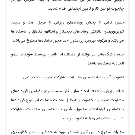
چارچوب قوانین کار و تامین اجتماعی اقدام نماید.
حقوق ناشی از پخش رویدادهای ورزشی از طریق صدا و سیما،
تلویزیون‌های اینترنتی، رسانه‌های دیجیتال و امثالهم متعلق به باشگاه ها
می‌باشد و هرگونه بهره‌برداری بدون اخذ مجوز باشگاه‌ها ممنوع می‌باشد.
ضمنا باشگاه‌هایی می‌توانند از امتیازات این قانون بهره‌مند شوند که عضو
اتحادیه باشگاه‌ها باشند.
تصویب آیین نامه تضمین معاملات مشارکت عمومی – خصوصی
هیات وزیران با هدف ایجاد ساز و کار مناسب برای تضامین قراردادهای
مشارکت عمومی – خصوصی به دلیل ماهیت متفاوت این نوع قراردادها
با تضامین قراردادهای معمول، «آیین نامه تضمین معاملات مشارکت
عمومی – خصوصی» را به تصویب رساند.
مقررات مندرج در این آﯾﯿن ﻧﺎﻣﻪ در ﻣﻮرد ﺑﻪ ﺣﺪاﻗﻞ رﺳﺎﻧﺪن ﺧﻄﺮﭘﺬﯾﺮی