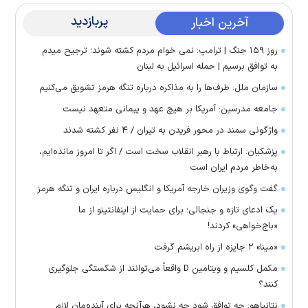
پربازدید
آخرین اخبار
روز ۱۵۹ جنگ | ترامپ: نمی خوام مردم کشته شوند؛ ترجیح میدم
به توافق برسیم | حمله اسرائیل به لبنان
سازمان ملل: طرف‌ها را به مذاکره درباره تنگه هرمز تشویق می‌کنیم
جامعه مدرسین: آمریکا بر هیچ عهد و پیمانی متعهد نیست
واژگونی سمند در محور فریدن به تیران / ۴ نفر کشته شدند
پزشکیان: ارتباط با رهبر انقلاب سخت است / اگر تا امروز مانده‌ایم،
به‌خاطر مردم ایران است
گفت وگوی وزیران خارجه آمریکا و انگلیس درباره ایران و تنگه هرمز
یک ادعای تازه و جنجالی؛ برای حمایت از اینفانتینو از ما
«باج‌خواهی» کردند!
«مینا» ۲ جایزه از راه ابریشم گرفت
مکمل کلسیم و ویتامین D واقعاً می‌توانند از شکستگی جلوگیری
کنند؟
نتانیاهو: چه توافق شود چه نشود، هرآنچه برای آینده‌مان لازم