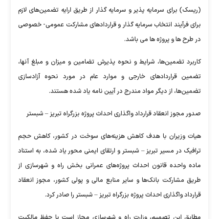
(رﯾﺴﮏ) ﺑﺮای ﺳﺮﻣﺎﯾﻪ ﭘﺬﯾﺮ و ﺳﺮﻣﺎﯾﻪ ﮔﺬار از طریق ارایه تضمین‌های ﻻزم
ﺑﺮای ﻓﺮآﯾﻨﺪ اﻧﺘﺨﺎب ﺳﺮﻣﺎﯾﻪ ﮔﺬار و ﻗﺮاردادﻫﺎی ﻣﺸﺎرﮐﺖ ﻋﻤﻮﻣﯽ- ﺧﺼﻮﺻﯽ
در ﻃﺮح ﻫﺎ و ﭘﺮوژه ﻫﺎ می باشد.
کاربرد تضمین‌ها، شرایط و نحوه پذیرش تضامین و میزان و مبلغ آنها،
تضمین قراردادهای خارجی و موارد عام در مورد نحوه آزادسازی
تضمین‌ها، از دیگر مواد مندرج در آیین نامه یاد شده هستند.
صدور مجوز انعقاد قرارداد واگذاری احداث پروژه بزرگراه تبریز – شبستر
هیات وزیران با هدف کاهش هزینه‌های سوخت در کشور، کاهش حجم
ترافیک در مسیر تبریز – شبستر و ارتقای ایمنی محور یاد شده، به استناد
ماده واحده قانون احداث پروژه‌های عمرانی بخش راه و شهرسازی از
طریق مشارکت بانک‌ها و سایر منابع مالی و پولی کشور، مجوز انعقاد
قرارداد واگذاری احداث پروژه بزرگراه تبریز – شبستر را صادر کرد.
مطابق این تصمیم، وزارت راه و شهرسازی مجاز است با حفظ مالکیت