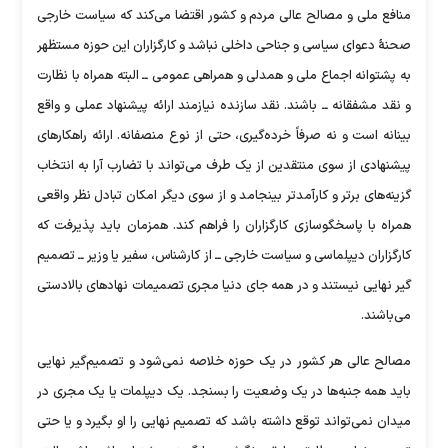
منافع ملی و مصالح عالی مردم و کشور اقتضا می‌کند که سیاست خارجی
صحنۀ دعوای سیاسی و جناحی داخلی نباشد و کارگزاران این حوزه مستظهر
به پشتوانه اجماع ملی و همدلی و همراهی عمومی ــ البته همراه با نظارت
و نقد مشفقانه ــ باشند. نقد سازنده نیازمند ارائه پیشنهاد عملی و واقع
بینانه است و نه صرفاً خرده‌گیری، حتی از نوع منصفانه. ارائه راهکارهای
پیشنهادی از سوی منتقدین از یک طرف می‌تواند با تضارب آرا به انتخاب
گزینه‌های برتر و کارآمدتر بینجامد و از سوی دیگر امکان تبادل نظر واقعی
همراه با پاسخگوسازی کارگزاران را فراهم کند. همزمان باید پذیرفت که
کارگزاران دیپلماسی و سیاست خارجی ــ از کارشناس، سفیر یا وزیر ــ تصمیم
گیر نهایی نیستند و در همه جای دنیا مجری تصمیمات نهادهای بالادستی
می‌باشند.
مصالح عالی هر کشور در یک حوزه خلاصه نمی‌شود و تصمیم‌گیر نهایی
باید همه جنبه‌ها در یک وضعیت را بسنجد. یک دیپلمات یا یک مجری در
میدان نمی‌تواند توقع داشته باشد که تصمیم نهایی را او بگیرد و یا حتی