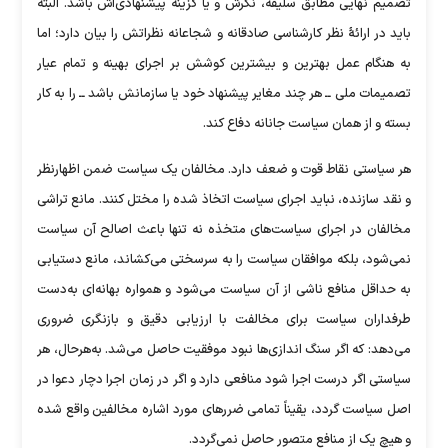
تصمیم نهایی مطابق سلیقه، نگرش و یا گزینه پیشنهادی‌اش باشد. البته
باید در ارائۀ نظر کارشناسی صادقانه و شجاعانه نظراتش را بیان دارد؛ اما
به هنگام عمل بهترین و بیشترین کوشش بر اجرای بهینه و تمام عیار
تصمیمات ملی ــ هر چند مغایر پیشنهاد خود یا سازمانش باشد ــ را به کار
بسته و از همان سیاست جانانه دفاع کند.
هر سیاستی نقاط قوت و ضعف دارد. مخالفان یک سیاست ضمن اظهارنظر
و نقد سازنده، نباید اجرای سیاست اتخاذ شده را مختل کنند. مانع تراشی
مخالفان در اجرای سیاست‌های متخذه نه تنها باعث اصالح آن سیاست
نمی‌شود، بلکه موافقان سیاست را به سرسختی می‌کشاند، مانع دستیابی
به حداقل منافع ناشی از آن سیاست می‌شود و همواره بهانه‌ای به‌دست
طرفداران سیاست برای مخالفت با ارزیابی دقیق و بازنگری ضروری
می‌دهد: که اگر سنگ اندازی‌ها نبود موفقیت حاصل‌ می‌شد. به‌هرحال، هر
سیاستی اگر درست اجرا شود منافعی دارد و اگر در زمان اجرا دچار دعوا در
اصل سیاست گردد، یقیناً تمامی ضررهای مورد اشاره مخالفین واقع شده
و هیچ یک از منافع متصور حاصل نمی‌گردد.