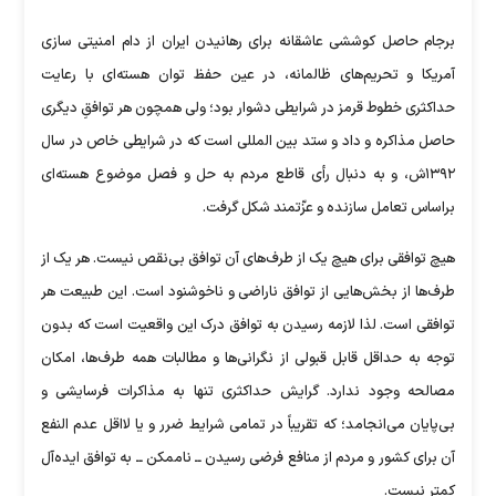
برجام حاصل کوششی عاشقانه برای رهانیدن ایران از دام امنیتی سازی
آمریکا و تحریم‌های ظالمانه، در عین حفظ توان هسته‌ای با رعایت
حداکثری خطوط قرمز در شرایطی دشوار بود؛ ولی همچون هر توافقِ دیگری
حاصل مذاکره و داد و ستد بین المللی است که در شرایطی خاص در سال
۱۳۹۲ش، و به دنبال رأی قاطع مردم به حل و فصل موضوع هسته‌ای
براساس تعامل سازنده و عزّتمند شکل گرفت.
هیچ توافقی برای هیچ یک از طرف‌های آن توافق بی‌نقص نیست. هر یک از
طرف‌ها از بخش‌هایی از توافق ناراضی و ناخوشنود است. این طبیعت هر
توافقی است. لذا لازمه رسیدن به توافق درک این واقعیت است که بدون
توجه به حداقل قابل قبولی از نگرانی‌ها و مطالبات همه طرف‌ها، امکان
مصالحه وجود ندارد. گرایش حداکثری تنها به مذاکرات فرسایشی و
بی‌پایان می‌انجامد؛ که تقریباً در تمامی شرایط ضرر و یا لااقل عدم النفع
آن برای کشور و مردم از منافع فرضی رسیدن ــ ناممکن ــ به توافق ایده‌آل
کمتر نیست.