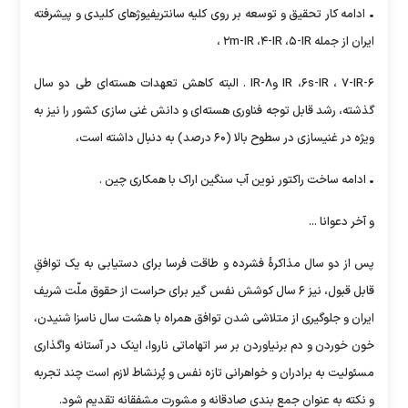
• ادامه کار تحقیق و توسعه بر روی کلیه سانتریفیوژهای کلیدی و پیشرفته
ایران از جمله ۲m-IR ،۴-IR ،۵-IR ،
۶-IR ،۶s-IR ، ۷-IR و۸-IR . البته کاهش تعهدات هسته‌ای طی دو سال
گذشته، رشد قابل توجه فناوری هسته‌ای و دانش غنی سازی کشور را نیز به
ویژه در غنیسازی در سطوح بالا (۶۰ درصد) به دنبال داشته است،
• ادامه ساخت راکتور نوین آب سنگین اراک با همکاری چین .
و آخر دعوانا ...
پس از دو سال مذاکرۀ فشرده و طاقت فرسا برای دستیابی به یک توافقِ
قابل قبول، نیز ۶ سال کوشش نفس گیر برای حراست از حقوق ملّت شریف
ایران و جلوگیری از متلاشی شدن توافق همراه با هشت سال ناسزا شنیدن،
خون خوردن و دم برنیاوردن بر سر اتهاماتی ناروا، اینک در آستانه واگذاری
مسئولیت به برادران و خواهرانی تازه نفس و پُرنشاط لازم است چند تجربه
و نکته به عنوان جمع بندی صادقانه و مشورت مشفقانه تقدیم شود.