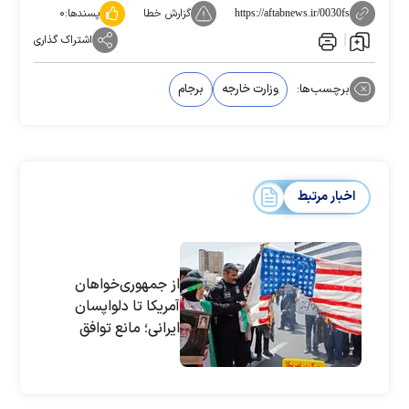
گزارش خطا
پسندها:
۰
https://aftabnews.ir/0030fs
اشتراک گذاری
برچسب‌ها:
وزارت خارجه
برجام
اخبار مرتبط
از جمهوری‌‌خواهان
آمریکا تا دلواپسان
ایرانی؛ مانع توافق
هسته‌ای در وین
چیست؟