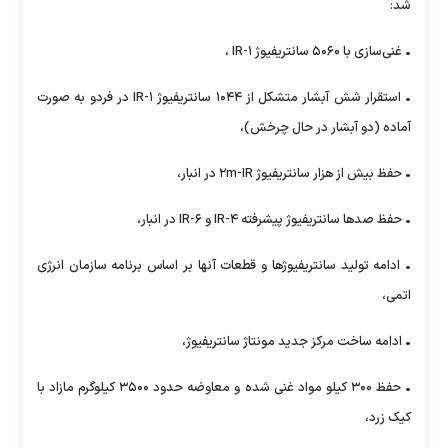
شد:
• غنی‌سازی با ۵۰۶۰ سانتریفیوژ ۱-IR ،
• استقرار شش آبشار متشکل از ۱۰۴۴ سانتریفیوژ ۱-IR در فردو به صورت
آماده (دو آبشار در حال چرخش)،
• حفظ بیش از هزار سانتریفیوژ ۲m-IR در انبار،
• حفظ صدها سانتریفیوژ پیشرفته ۴-IR و ۶-IR در انبار،
• ادامه تولید سانتریفیوژها و قطعات آنها بر اساس برنامه سازمان انرژی
اتمی،
• ادامه ساخت مرکز جدید مونتاژ سانتریفیوژ،
• حفظ ۳۰۰ کیلو مواد غنی شده و معاوضه حدود ۳۵۰۰ کیلوگرم مازاد با
کیک زرد،