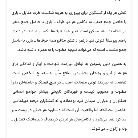
تلاش هر یک از کنشگران برای پیروزی به هزینه شکست طرف مقابل ــ بازی
با حاصل جمع صفرــ به ناکامی هر دو طرف ــ بازی با حاصل جمع منفی
می‌انجامد؛ البته ممکن است ضرر همه طرف‌ها یکسان نباشد. در دنیای
به‌هم پیوستۀ کنونی تنها درنظر داشتن منافع همه طرف‌ها ــ بازی با حاصل
جمع مثبت ــ است که می‌تواند نتیجه مطلوب را به همراه داشته باشد.
به همین دلیل رسیدن به توافق نیازمند شهامت و ایثار و آمادگی برای
هزینه از آبرو و رجحان بخشیدن منافع ملّی به مصالح شخصی است.
تفاهم ــ که نیازمند نوعی مصالحه است ــ در هیچ فرهنگ و جامعه‌ای بدواً
مطلوب و محبوب نیست و قهرمانان تاریخیِ بیشتر جوامع انسانی،
جنگآوران و مبارزان میدان نبرد بوده‌اند و نه کنشگران عرصه دیپلماسی،
تفاهم و مصالحه. اما واقعیت آن است که دستاورد هر جنگی در پشت میز
مذاکره نقد می‌شود و ناکامی‌های هر نبردی درمصاف دیپلماتیک تعدیل ــ
ونه واژگون ــ می‌شوند.