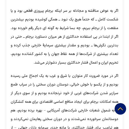
اگر به عوض مناقشه و مجادله بر سر اینکه برجام پیروزی قطعی بود و یا
شکست کامل ــ که حتماً هیچ یک نبود ــ همگی کوشیده بودیم بیشترین
منفعت را از برجام ببریم، چه بسا شرایط به گونه ای دیگر رقم خورده بود.
اگر از ابتدا در پی استفاده حداکثری از هر میزان دستاورد برجام ــ حتی در
بدترین نگرش‌ها ــ بودیم و مقدار بیشتری سرمایۀ خارجی جذب کرده و
تعداد بیشتری از شرکت‌ها از همه نقاط جهان را به کشور کشانده بودیم،
تحریم ایران و اعمال فشار حداکثری بسیار دشوارتر می‌شد.
اگر در مورد ضرورت کار متوازن با شرق و غرب به یک اجماع ملی رسیده
بودیم و از یکسو با خوش خیالی، دوستان دوران سختی را در سراب طمع
سرازیر شدن شرکت‌های غربی از خود نرنجانده بودیم و از سوی دیگر از
همه امکانات برجام برای ایجاد منافع اساسی اقتصادی برای همه کنشگران
– به شمول شعبات خارجی شرکت‌های آمریکایی – بهره برده بودیم، هم
دوستانمان سرخورده نمی‌شدند و در دوران سختی رهایمان نمی‌کردند و
هم ترامپ برای فشار حداکثری با مانع جدیِ سرمایه دارانِ جهانی – از