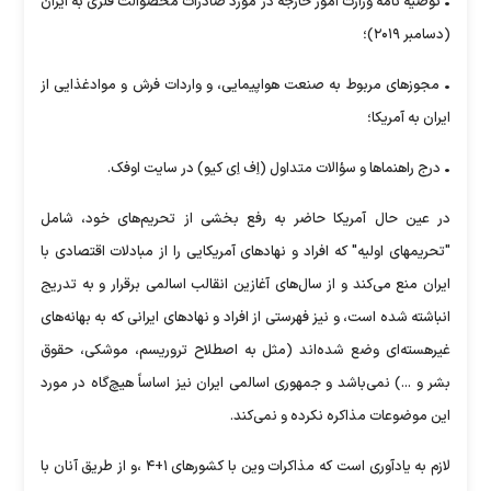
• توصیه نامه وزارت امور خارجه در مورد صادرات محصوالت فلزی به ایران
(دسامبر ۲۰۱۹)؛
• مجوزهای مربوط به صنعت هواپیمایی، و واردات فرش و موادغذایی از
ایران به آمریکا؛
• درج راهنماها و سؤالات متداول (اِف اِی کیو) در سایت اوفک.
در عین حال آمریکا حاضر به رفع بخشی از تحریم‌های خود، شامل
"تحریمهای اولیه" که افراد و نهادهای آمریکایی را از مبادلات اقتصادی با
ایران منع می‌کند و از سال‌های آغازین انقالب اسالمی برقرار و به تدریج
انباشته شده است، و نیز فهرستی از افراد و نهادهای ایرانی که به بهانه‌های
غیرهسته‌ای وضع شده‌اند (مثل به اصطلاح تروریسم، موشکی، حقوق
بشر و ...) نمی‌باشد و جمهوری اسالمی ایران نیز اساساً هیچ‌گاه در مورد
این موضوعات مذاکره نکرده و نمی‌کند.
لازم به یادآوری است که مذاکرات وین با کشورهای ۱+۴ ،و از طریق آنان با