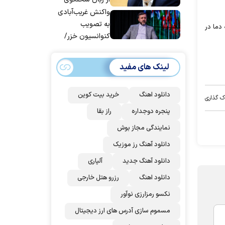
قوه قضاییه
واکنش غریب‌آبادی
به تصویب
دما در
کنوانسیون خزر/
سهمیه ایران کم
می‌شود؟!
لینک های مفید
دانلود اهنگ
خرید بیت کوین
ک گذاری
پنجره دوجداره
راز بقا
نمایندگی مجاز بوش
دانلود آهنگ رز‌ موزیک
دانلود آهنگ جدید
آلپاری
دانلود اهنگ
رزرو هتل خارجی
نکسو رمزارزی نوآور
مسموم سازی آدرس های ارز دیجیتال