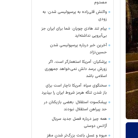
مصدوم
واکنش قلی‌زاده به پرسپولیسی شدن: به
زودی
پیام تند هادی چوپان: شما برای ایران جز
بی‌آبرویی نداشته‌اید
آخرین خبر درباره پرسپولیسی شدن
حسین‌نژاد
پزشکیان: آمریکا استعمارگر است، اگر
زورش برسد دلش نمی‌خواهد جمهوری
اسلامی باشد
سخنگوی سپاه: آمریکا ناچار است برای
باز شدن تنگه هرمز شروط ایران را بپذیرد
پیشکسوت استقلال: بعضی بازیکنان در
حد پیراهن استقلال نبودند
همه چیز درباره فصل جدید سریال
آژانس دوستی
میوه و عسل باعث بزرگ‌تر شدن مغز