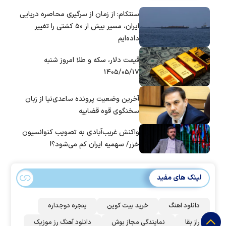
سنتکام: از زمان از سرگیری محاصره دریایی
ایران، مسیر بیش از ۵۰ کشتی را تغییر
داده‌ایم
قیمت دلار، سکه و طلا امروز شنبه
۱۴۰۵/۰۵/۱۷
آخرین وضعیت پرونده ساعدی‌نیا از زبان
سخنگوی قوه قضاییه
واکنش غریب‌آبادی به تصویب کنوانسیون
خزر/ سهمیه ایران کم می‌شود؟!
لینک های مفید
دانلود اهنگ
خرید بیت کوین
پنجره دوجداره
راز بقا
نمایندگی مجاز بوش
دانلود آهنگ رز‌ موزیک