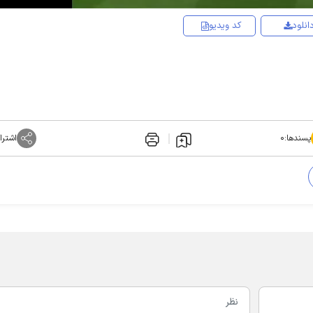
انلود
کد ویدیو
پسندها:
۰
اشترا