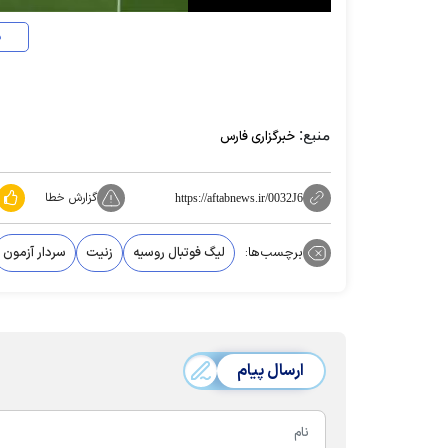
د
منبع:
خبرگزاری فارس
گزارش خطا
https://aftabnews.ir/0032J6
برچسب‌ها:
لیگ فوتبال روسیه
زنیت
سردار آزمون
ارسال پیام