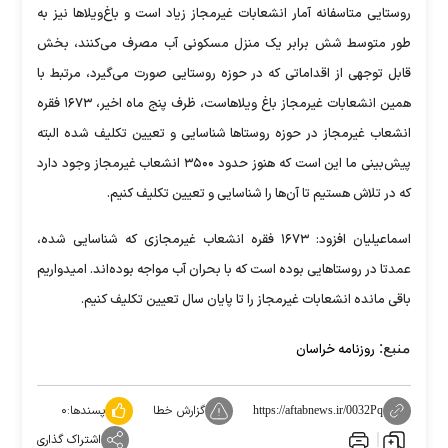
روستایی متاسفانه آمار انشعابات غیرمجاز زیاد است و باغ‌ویلا‌ها نیز به
طور متوسط شش برابر یک منزل مسکونی آب مصرف می‌کنند، بخش
قابل توجهی از اقداماتی که در حوزه روستایی صورت می‌گیرد، مرتبط با
همین انشعابات غیرمجاز باغ ویلاهاست، ظرف پنج ماه اخیر، ۱۶۷۳ فقره
انشعاب غیرمجاز در حوزه روستا‌ها شناسایی و تعیین تکلیف شده البته
پیش‌بینی ما این است که هنوز حدود ۳۵۰۰ انشعاب غیرمجاز وجود دارد
که در تلاش هستیم تا آن‌ها را شناسایی و تعیین تکلیف کنیم.
اسماعیلیان افزود: ۱۶۷۳ فقره انشعاب غیرمجازی که شناسایی شده،
عمدتا در روستا‌هایی بوده است که با بحران آب مواجه بوده‌اند. امیدواریم
باقی مانده انشعابات غیرمجاز را تا پایان سال تعیین تکلیف کنیم.
منبع:
روزنامه خراسان
گزارش خطا
پسندها:
۰
https://aftabnews.ir/0032Pq
اشتراک گذاری