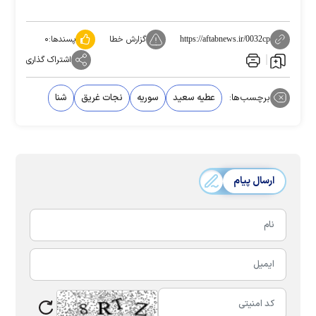
گزارش خطا
پسندها:
۰
https://aftabnews.ir/0032cp
اشتراک گذاری
برچسب‌ها:
عطیه سعید
سوریه
نجات غریق
شنا
ارسال پیام