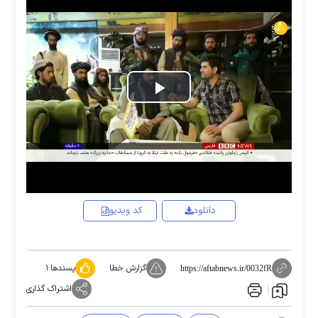
Play
Video
دانلود
کد ویدیو
گزارش خطا
پسندها:
۱
https://aftabnews.ir/0032fR
اشتراک گذاری