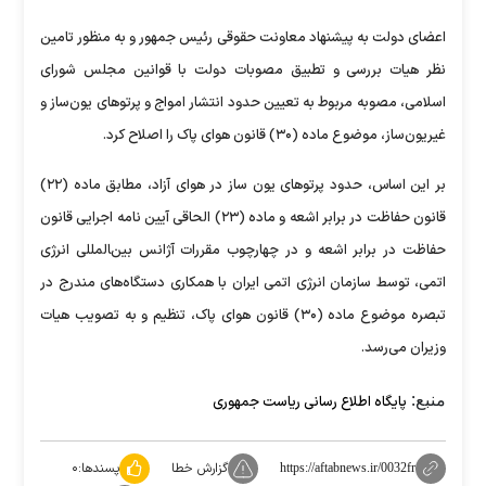
اعضای دولت به پیشنهاد معاونت حقوقی رئیس جمهور و به منظور تامین
نظر هیات بررسی و تطبیق مصوبات دولت با قوانین مجلس شورای
اسلامی، مصوبه مربوط به تعیین حدود انتشار امواج و پرتوهای یون‌ساز و
غیریون‌ساز، موضوع ماده (۳۰) قانون هوای پاک را اصلاح کرد.
بر این اساس، حدود پرتوهای یون ساز در هوای آزاد، مطابق ماده (۲۲)
قانون حفاظت در برابر اشعه و ماده (۲۳) الحاقی آیین نامه اجرایی قانون
حفاظت در برابر اشعه و در چهارچوب مقررات آژانس بین‌‍المللی انرژی
اتمی، توسط سازمان انرژی اتمی ایران با همکاری دستگاه‌های مندرج در
تبصره موضوع ماده (۳۰) قانون هوای پاک، تنظیم و به تصویب هیات
وزیران می‌رسد.
منبع:
پایگاه اطلاع رسانی ریاست جمهوری
گزارش خطا
پسندها:
۰
https://aftabnews.ir/0032fr