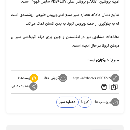
آمینه پروتئین ACE۲ و پروتئاز اصلی PDB۶LU۷ سارس-کوو-۲ است.
نتایج نشان داد که عصاره سیر منبع آنتی‌ویروس طبیعی ارزشمندی است
که به جلوگیری از حمله ویروس کرونا به بدن انسان کمک می‌کند.
مطالعات مشابهی نیز در انگلستان و چین برای درک اثربخشی سیر بر
درمان کرونا در حال انجام است.
منبع:
خبرگزاری ایسنا
گزارش خطا
پسندها:
۱
https://aftabnews.ir/0032kN
اشتراک گذاری
برچسب‌ها:
کرونا
عصاره سیر