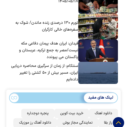
۱۴۰۵/۰۵/۱۸
تورم ۱۳۰ درصدی زنده ماندن/ شوک به
سفره‌های خالی کارگران
فیدان: ایران هدف پیمان دفاعی مکه
نیست/مصر به جمع ترکیه، عربستان و
پاکستان می پیوندد
سنتکام: از زمان از سرگیری محاصره دریایی
ایران، مسیر بیش از ۵۰ کشتی را تغییر
داده‌ایم
لینک های مفید
دانلود اهنگ
خرید بیت کوین
پنجره دوجداره
راز بقا
نمایندگی مجاز بوش
دانلود آهنگ رز‌ موزیک