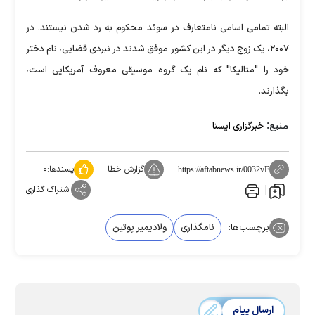
البته تمامی اسامی نامتعارف در سوئد محکوم به رد شدن نیستند. در
۲۰۰۷، یک زوج دیگر در این کشور موفق شدند در نبردی قضایی،‌ نام دختر
خود را "متالیکا" که نام یک گروه موسیقی معروف آمریکایی است،
بگذارند.
منبع:
خبرگزاری ایسنا
گزارش خطا
پسندها:
۰
https://aftabnews.ir/0032vF
اشتراک گذاری
برچسب‌ها:
نامگذاری
ولادیمیر پوتین
ارسال پیام