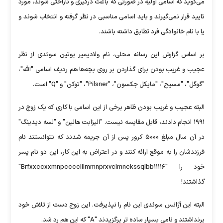
می‌گوید که اسامی اولیه در صورتی که باعث درگیری و ناراحتی شوند، مورد
تایید قرار نمی‌گیرند و باید اسامی مناسبی در نظر گرفته و انتخاب شوند و
یا با نام خانوادگی فرد تطابق داشته باشند.
بر اساس گزارش این رسانه محلی، نام ولادیمیر پوتین سوئدی از نظر
عجیب و غریب بودن برای گذاردن بر روی بچه‌ها هم ردیف اسامی "الله"،
"گوگل"، "مسیح"، "مایکل جکسون"، "Pilsner"، "توکن" و "Q" است.
البته عجیب و غریب بودن ظاهر برخی از این اسامی با کاری که یک زوج در
۱۹۹۱ انجام دادند، قابل مقایسه نیست. ‌"الیزابت هالین" و "لسه دیدینگ"
در آن سال مبلغ ۵۰۰۰ کرور پس از آن جریمه شدند که نتوانستند نام
فرزندشان را به موقع ارائه کنند و در اعتراض به این کار، این دو نام پسر
خود را "Brfxxccxxmnpcccclllmmnprxvclmnckssqlbb۱۱۱۱۶"
گذاشتند!
البته این آژانس سوئدی این نام را نپذیرفت. این زوج دست از تلاش خود
برنداشتند و نامی بسیار ساده تر برگزیدند "A" که این هم رد شد.