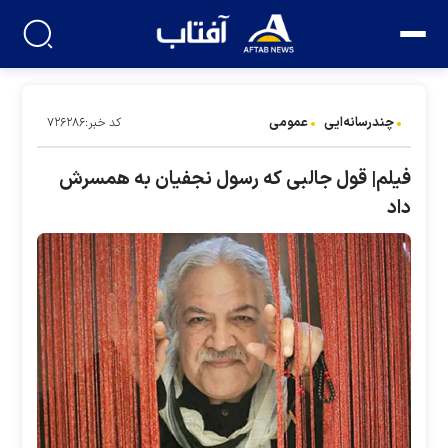
چندرسانه‌ایی
عمومی
کد خبر:۷۲۶۲۸۶
فیلم| قول جالبی که رسول نجفیان به همسرش
داد