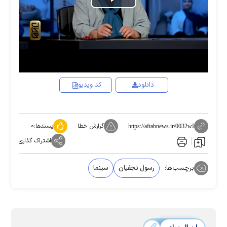
Play
Video
دانلود
کد ویدیو
گزارش خطا
پسندها:
۰
https://aftabnews.ir/0032wI
اشتراک گذاری
برچسب‌ها:
رسول نجفیان
سینما