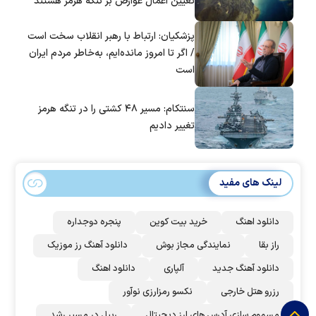
تعیین اعمال عوارض بر تنگه هرمز هستند
پزشکیان: ارتباط با رهبر انقلاب سخت است
/ اگر تا امروز مانده‌ایم، به‌خاطر مردم ایران
است
سنتکام: مسیر ۴۸ کشتی را در تنگه هرمز
تغییر دادیم
لینک های مفید
دانلود اهنگ
خرید بیت کوین
پنجره دوجداره
راز بقا
نمایندگی مجاز بوش
دانلود آهنگ رز‌ موزیک
دانلود آهنگ جدید
آلپاری
دانلود اهنگ
رزرو هتل خارجی
نکسو رمزارزی نوآور
مسموم سازی آدرس های ارز دیجیتال
ریپل در مسیر رشد