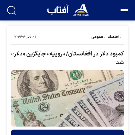
اقتصاد
عمومی
کد خبر:۷۲۶۴۹۹
کمبود دلار در افغانستان/ «روپیه» جایگزین «دلار»
شد