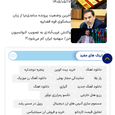
۱۴۰۵/۰۵/۱۷
آخرین وضعیت پرونده ساعدی‌نیا از زبان
سخنگوی قوه قضاییه
واکنش غریب‌آبادی به تصویب کنوانسیون
خزر/ سهمیه ایران کم می‌شود؟!
لینک های مفید
دانلود اهنگ
خرید بیت کوین
پنجره دوجداره
راز بقا
نمایندگی مجاز بوش
دانلود آهنگ رز‌ موزیک
دانلود آهنگ جدید
آلپاری
دانلود اهنگ
رزرو هتل خارجی
نکسو رمزارزی نوآور
مسموم سازی آدرس های ارز دیجیتال
ریپل در مسیر رشد
تحلیل قیمت کاردانو
خرید و فروش ارز سینتتیکس