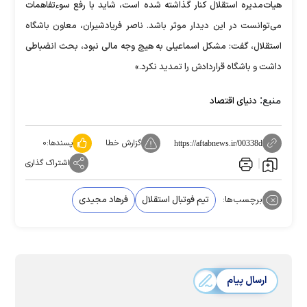
هیات‌مدیره استقلال کنار گذاشته شده است، شاید با رفع سوءتفاهمات
می‌توانست در این دیدار موثر باشد. ناصر فریادشیران، معاون باشگاه
استقلال، گفت: مشکل اسماعیلی به هیچ وجه مالی نبود، بحث انضباطی
داشت و باشگاه قراردادش را تمدید نکرد.»
منبع:
دنیای اقتصاد
گزارش خطا
پسندها:
۰
https://aftabnews.ir/00338d
اشتراک گذاری
برچسب‌ها:
تیم فوتبال استقلال
فرهاد مجیدی
ارسال پیام