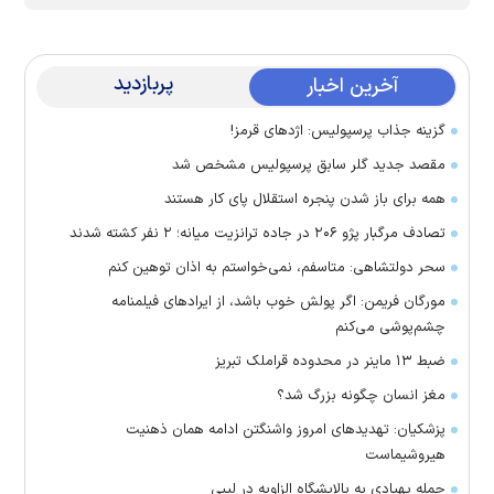
پربازدید
آخرین اخبار
گزینه جذاب پرسپولیس: اژد‌های قرمز!
مقصد جدید گلر سابق پرسپولیس مشخص شد
همه برای باز شدن پنجره استقلال پای کار هستند
تصادف مرگبار پژو ۲۰۶ در جاده ترانزیت میانه؛ ۲ نفر کشته شدند
سحر دولتشاهی: متاسفم، نمی‌خواستم به اذان توهین کنم
مورگان فریمن: اگر پولش خوب باشد، از ایراد‌های فیلمنامه
چشم‌پوشی می‌کنم
ضبط ۱۳ ماینر در محدوده قراملک تبریز
مغز انسان چگونه بزرگ شد؟
پزشکیان: تهدید‌های امروز واشنگتن ادامه همان ذهنیت
هیروشیماست
حمله پهپادی به پالایشگاه الزاویه در لیبی