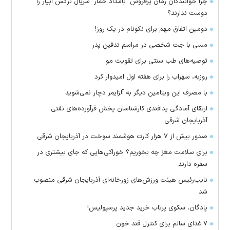
چرا خوانندگان رمان پرفروش "بامداد خمار" سریال نرگس آبیار را
دوست ندارند؟
دومین اتفاق مهم برای نکونام در یک روز!
مسی با جت شخصی در مراسم تدفین پدر
توصیه‌های طب سنتی برای تقویت مو
روزبه، سهراب را برای هفته اول امیدوار کرد
با مصرف این ویتامین دیگر به آلزایمر دچار نمی‌شوید
ارتقای آمادگی پدافندی کارشناسان پخش فرآورده‌های نفتی
آذربایجان شرقی
صدور بیش از ۷ هزار کارت هوشمند سوخت در آذربایجان شرقی
برای سلامت مغز چه بخوریم؟ خوراکی‌هایی که جای بیشتری در
سفره دارند
نایب‌رئیس هیئت ورزش‌های زورخانه‌ای آذربایجان شرقی منصوب
شد
پادگان، سکوی پرتاب خرید جدید پرسپولیس!
۷ غذای سالم برای کنترل قند خون