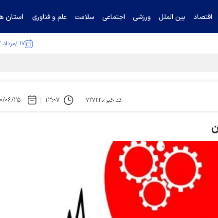
استان ها
اقتصاد
بین الملل
ورزشی
اجتماعی
سلامت
علم و فناوری
۱۷ /مرداد /۱۴۰۵
۰/۰۶/۲۵
۱۳:۰۷
کد خبر:۷۲۷۲۲۰
ن