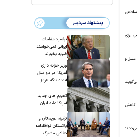
 سلطنتی
پیشنهاد سردبیر
ی برای
ترامپ: مقامات
ایرانی نمی‌خواهند
ضربه بخورند؛
 و عسل بر سلامت انسان را مورد بررسی قرار دادند. دانشمندان پاکستانی به تجویز ۳، ۵، و ۷ گرم عسل و
می‌خواهند به
وزیر خزانه داری
توافق برسند
آمریکا: در دو سال
آینده تنگه هرمز
‌گویند
بی‌اهمیت خواهد
شد
تحریم های جدید
آمریکا علیه ایران
ه کاهش
ترکیه، عربستان و
پاکستان توافقنامه
ن می‌دهد؛
دفاعی مشترک