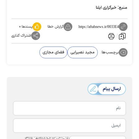
منبع:
خبرگزاری ایلنا
گزارش خطا
پسندها:
۰
https://aftabnews.ir/0033E4
اشتراک گذاری
برچسب‌ها:
مجید نصیرایی
فضای مجازی
ارسال پیام