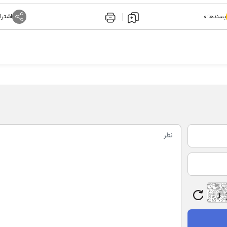
پسندها:
۰
اشترا