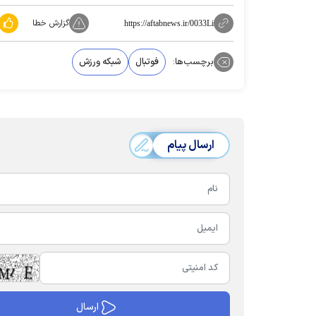
گزارش خطا
https://aftabnews.ir/0033Li
برچسب‌ها:
فوتبال
شبکه ورزش
ارسال پیام