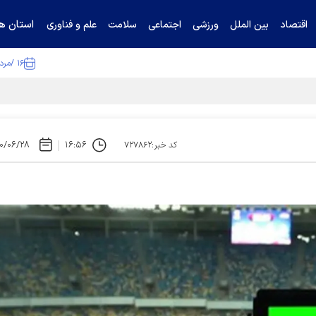
استان ها
اقتصاد
بین الملل
ورزشی
اجتماعی
سلامت
علم و فناوری
۱۶ /مرداد /۱۴۰۵
تیناف / گل‌گهر با تراکتور و سپاهان هم امتیاز شد
۰/۰۶/۲۸
۱۶:۵۶
کد خبر:۷۲۷۸۶۲