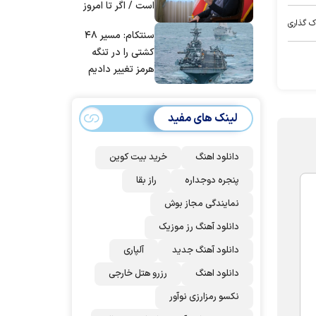
است / اگر تا امروز
مانده‌ایم، به‌خاطر
ک گذاری
سنتکام: مسیر ۴۸
مردم ایران است
کشتی را در تنگه
هرمز تغییر دادیم
لینک های مفید
دانلود اهنگ
خرید بیت کوین
پنجره دوجداره
راز بقا
نمایندگی مجاز بوش
دانلود آهنگ رز‌ موزیک
دانلود آهنگ جدید
آلپاری
دانلود اهنگ
رزرو هتل خارجی
نکسو رمزارزی نوآور