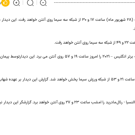
پ
فوتبال وستهام ـ منچستر یونایتد یکشنبه (۲۸ شهریور ماه) ساعت ۱۷ و ۳۰ از شبکه سه سیما روی آنتن خواهد رفت. ای
.
 رفت.
همچنین شبکه ورزش سیما دیدار تاتنهام - چلسی از هفته ۵ لیگ برتر انگلیس – ۲۰۲۱ را امروز ساعت ۱۹ و ۵۷ روی آنتن می برد. این 
فوتبال پورتو - موریرنزه از هفته ۶ لیگ پرتغال – ۲۰۲۱ نیز امشب ساعت ۲۱ و ۵۳ از شبکه ورزش سیما پخش خواهد شد. گزارش این دیدار بر عه
شبکه ورزش سیما همچنین از هفته ۵ لیگ اسپانیا – ۲۰۲۱ دیدار والنسیا - رئال‌مادرید را امشب ساعت ۲۳ و ۲۷ روی آنتن خواهد برد. گزارش