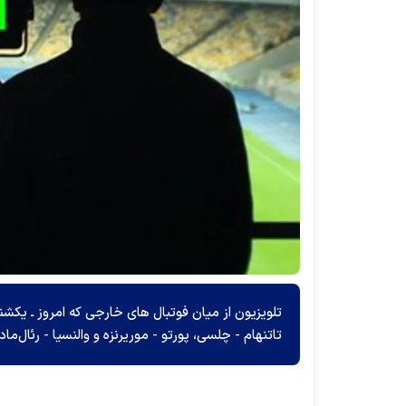
تلویزیون از میان فوتبال های خارجی که امروز ـ یکشنب
تاتنهام - چلسی، پورتو - موریرنزه و والنسیا - رئال‌م