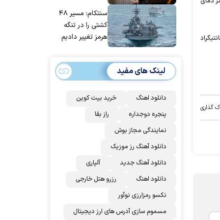
۳۱ شهریور) نیز صاف و گاهی همراه با وزش باد با حداقل دمای ۲۱ و حداکثر دمای
مانده‌ایم، به‌خاطر
سنتکام: مسیر ۴۸
مردم ایران است
کشتی را در تنگه
هرمز تغییر دادیم
 ۴۱ درجه سانتیگراد گرم‌ترین و اردبیل با بیشینه دمای ۲۴ درجه سانتیگراد
لینک های مفید
دانلود اهنگ
خرید بیت کوین
ک گذاری
پنجره دوجداره
راز بقا
نمایندگی مجاز بوش
دانلود آهنگ رز‌ موزیک
دانلود آهنگ جدید
آلپاری
دانلود اهنگ
رزرو هتل خارجی
نکسو رمزارزی نوآور
مسموم سازی آدرس های ارز دیجیتال