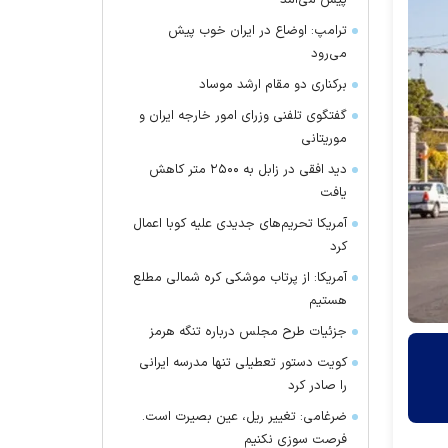
پیش می‌آمد
ترامپ: اوضاع در ایران خوب پیش
می‌رود
برکناری دو مقام ارشد موساد
گفتگوی تلفنی وزرای امور خارجه ایران و
موریتانی
دید افقی در زابل به ۲۵۰۰ متر کاهش
یافت
آمریکا تحریم‌های جدیدی علیه کوبا اعمال
کرد
آمریکا: از پرتاب موشکی کره شمالی مطلع
هستیم
جزئیات طرح مجلس درباره تنگه هرمز
کویت دستور تعطیلی تنها مدرسه ایرانی
را صادر کرد
ضرغامی: تغییر ریل، عین بصیرت است.
فرصت سوزی نکنیم