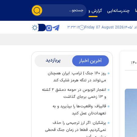
چندرسانه‌ایی
گزارش و گفت‌وگو
۳:۳۳:۱۲
Friday 07 August 2026
پربازدید
آخرین اخبار
۱۴۰
روز ۱۶۰ جنگ | ترامپ: ایران همچنان
می‌تواند در تنگه هرمز شلیک کند
انفجار اتوبوس در حومه دمشق ۲ کشته
و ۱۳ زخمی برجای گذاشت
قالیباف: واقعیت‌ها را بپذیرید و به
تعهدات‌تان عمل کنید
پزشکیان: اگر ارز ترجیحی را حذف
نمی‌کردیم، قطعا در زمان جنگ قحطی