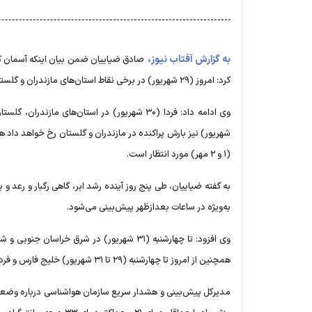
به گزارش آفتاب نیوز،
صادق ضیاییان ضمن بیان اینکه آسمان کش
کرد: امروز (۲۹ شهریور) در برخی نقاط استان‌های مازندران و گلستان بارش ‌پراکنده ‌پیش‌بینی می‌شود.
شهریور) نیز بارش ‌پراکنده در مازندران و گلستان رخ خواهد داد ه
(۱ و ۲ مهر) مورد انتظار است.
به گفته ضیاییان، طی ‌پنج روز آینده رشد ابر، گاهی رگبار و رع
به‌ویژه در ساعات بعدازظهر ‌پیش‌بینی می‌شود.
وی افزود: تا چهارشنبه (۳۱ شهریور) در شرق
همچنین از امروز تا چهارشنبه (۲۹ تا ۳۱ شهریور) خلیج فارس و فردا (۳۰ شهریور) سواحل شرقی دریای خزر مواج و متلاطم خواهد بود.