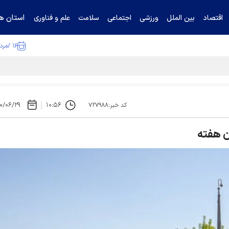
استان ها
اقتصاد
بین الملل
ورزشی
اجتماعی
سلامت
علم و فناوری
۱۶ /مرداد /۱۴۰۵
ا تکذیب کرد
۰/۰۶/۲۹
۱۰:۵۶
کد خبر:۷۲۷۹۸۸
ن هفته