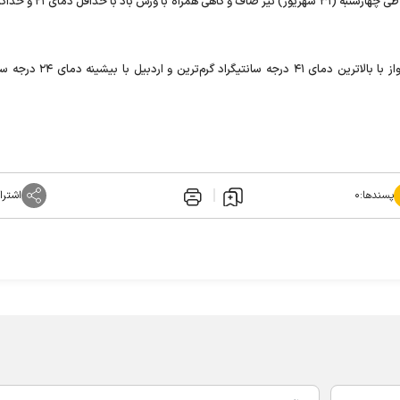
وزش باد با حداقل دمای ۲۱ و حداکثر دمای ۳۳ درجه سانتیگراد و طی ‌چهارشنبه (
ضیاییان در پایان گفت: طی امروز و فردا (۲۹ و ۳۰ شهریور) اهواز با بالاترین دمای
پسندها:
۰
اشترا