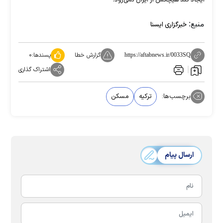
منبع:
خبرگزاری ایسنا
گزارش خطا
پسندها:
۰
https://aftabnews.ir/0033SQ
اشتراک گذاری
برچسب‌ها:
ترکیه
مسکن
ارسال پیام