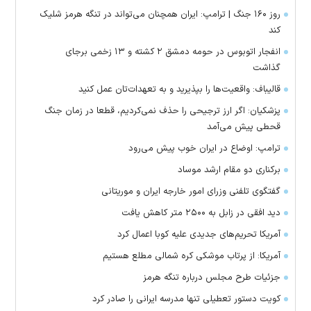
روز ۱۶۰ جنگ | ترامپ: ایران همچنان می‌تواند در تنگه هرمز شلیک
کند
انفجار اتوبوس در حومه دمشق ۲ کشته و ۱۳ زخمی برجای
گذاشت
قالیباف: واقعیت‌ها را بپذیرید و به تعهدات‌تان عمل کنید
پزشکیان: اگر ارز ترجیحی را حذف نمی‌کردیم، قطعا در زمان جنگ
قحطی پیش می‌آمد
ترامپ: اوضاع در ایران خوب پیش می‌رود
برکناری دو مقام ارشد موساد
گفتگوی تلفنی وزرای امور خارجه ایران و موریتانی
دید افقی در زابل به ۲۵۰۰ متر کاهش یافت
آمریکا تحریم‌های جدیدی علیه کوبا اعمال کرد
آمریکا: از پرتاب موشکی کره شمالی مطلع هستیم
جزئیات طرح مجلس درباره تنگه هرمز
کویت دستور تعطیلی تنها مدرسه ایرانی را صادر کرد