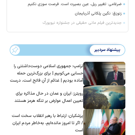
ضرغامی: تغییر ریل، عین بصیرت است. فرصت سوزی نکنیم
زنوزق؛ نگین پلکانی آذربایجان
جدیدترین فیلم مانی حقیقی در جشنواره نیویورک
پیشنهاد سردبیر
ترامپ: جمهوری اسلامی دوست‌داشتنی را
حسابی می‌کوبیم | برای بزرگ‌ترین حمله
آماده بودیم | غنائم از آنِ فاتح است، درست
است؟
رویترز: ایران و عمان در حال مذاکره برای
تعیین اعمال عوارض بر تنگه هرمز هستند
پزشکیان: ارتباط با رهبر انقلاب سخت است
/ اگر تا امروز مانده‌ایم، به‌خاطر مردم ایران
است