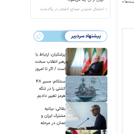
ایران از آن چه می‌شود؟
سندها:
۰
احتمال شنیدن صدای انفجار در پاکدشت
پیشنهاد سردبیر
پزشکیان: ارتباط با
رهبر انقلاب سخت
است / اگر تا امروز
مانده‌ایم، به‌خاطر
سنتکام: مسیر ۴۸
مردم ایران است
کشتی را در تنگه
هرمز تغییر دادیم
بقائی: بیانیه
مشترک ایران و
عمان در مرحله
تدوین نهایی