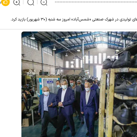
پ
یدی در شهرک صنعتی «شمس‌آباد» امروز سه شنبه (۳۰ شهریور) بازید کرد.