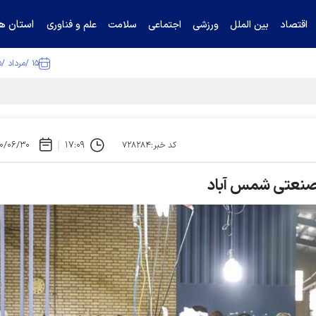
استان ها
اقتصاد
بین الملل
ورزشی
اجتماعی
سلامت
علم و فناوری
۱۵ /مرداد /۱۴۰۵
ا تکذیب کرد
۰/۰۶/۳۰
۱۷:۰۹
کد خبر:۷۲۸۲۸۴
ک صنعتی شمس آباد