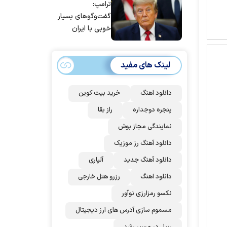
ترامپ:
است/ برنامه‌ای
گفت‌و‌گو‌های بسیار
برای سفر به قطر و
خوبی با ایران
پاکستان نداریم
داشتیم، اما آنها
نمی‌خواهند به آن
لینک های مفید
اذعان کنند | اگر
آنها دوباره زیر
توافق بزنند، ضربه
دانلود اهنگ
خرید بیت کوین
سختی خواهند
پنجره دوجداره
راز بقا
خورد
نمایندگی مجاز بوش
دانلود آهنگ رز‌ موزیک
دانلود آهنگ جدید
آلپاری
دانلود اهنگ
رزرو هتل خارجی
نکسو رمزارزی نوآور
مسموم سازی آدرس های ارز دیجیتال
ریپل در مسیر رشد