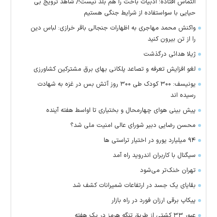
التماس افتاده؛ ادبیات باخت را هم بلد نیست!/ شاهد ترویج بی
حیایی با سواستفاده از شرایط جنگی هستیم
واکنش محمد مهاجری به اظهارات جنجالی باقر خرازی: لباس دین
را از تن بیرون کنید
ژیلا هدائی درگذشت
لغو افزایش تعرفه و تصاعد پلکانی بهای برق مشترکین کشاورزی
یونیسف: ۳۰۰ کودک طی ۳۰۰ روز آتش بس در غزه به شهادت
رسیده اند
پیش بینی هوای چهارمحال و بختیاری تا اواسط هفته آینده
محسن رضایی دبیر شورای عالی امنیت ملی شد؟
۹۴ میلیارد یورو در اختیار تراستی ها
سیگنال با کاربران اندروید راه آمد
تهران خنک‌تر می‌شود
بقایای یک جسد در ارتفاعات شمیرانات کشف شد
پیکاپ برقی ارزان فورد در راه بازار
عبور ۳۳ کشتی از طریق تنگه هرمز در یک هفته