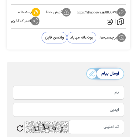
گزارش خطا
پسندها:
۰
https://aftabnews.ir/0033V0
اشتراک گذاری
برچسب‌ها:
رودخانه مهاباد
واکسن فایزر
ارسال پیام