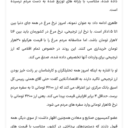
داده شده، متناسب با یارانه های توزیع شده به دست مردم نرسیده
است.
طاهری ادامه داد: به عنوان نمونه، امروز نرخ مرغ در همه جای دنیا بین
۱تا ۱.۵دلار است. با نرخ ارز ترجیحی، نرخ مرغ در کشورمان باید بین ۶تا
۷هزار تومان باشد، اما متاسفانه مردم مرغ را با قیمت هرکیلو ۳۰هزار
تومان خریداری می کنند. این روند در خصوص تمام اقلامی که ارز
ترجیحی برای واردات آنها تخصیص داده شده، صدق می کند.
او با اشاره به اینکه امروز همه تحلیلگران و کارشناسان بر رانت خیز بودن
ارز ترجیحی تاکید دارند به اقتصادآنلاین گفت: حتی آقای همتی رییس کل
اسبق بانک مرکزی نیز اعتراف می کند که ارز ۴۲۰۰ تومانی تا به سفره مردم
برسد، حداقل ۴ برابر افزایش قیمت پیدا می کند. یعنی ارز ۴۲۰۰ تومانی با
نرخ ۱۵هزار تومانی وارد سفره های مردم می شود.
عضو کمیسیون صنایع و معادن همچنین اظهار داشت: از سوی دیگر، همه
قبول دارند که دستمزدهای پرداختی در کشور، متناسب با قیمت های