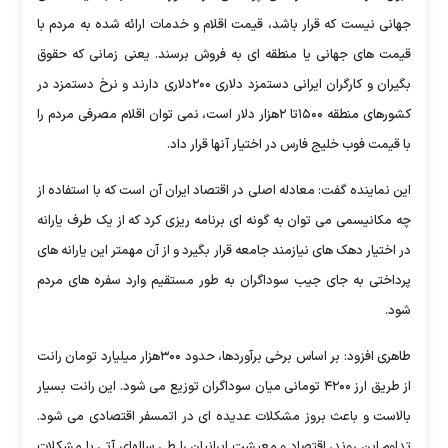
جهانی نیست که قرار باشد، قیمت اقلام و خدمات ارائه شده به مردم با
قیمت های جهانی یا منطقه ای به فروش برسند. یعنی زمانی که حقوق
بگیران و کارگران ایرانی دستمزد دلاری ۲۰۰دلاری دارند و نرخ دستمزد در
کشورهای منطقه ۱۵۰۰تا ۲هزار دلار است، نمی توان اقلام مصرفی مردم را
با قیمت فوب خلیج فارس در اختیار آنها قرار داد.
این نماینده گفت: معادله اصلی در اقتصاد ایران آن است که با استفاده از
چه مکانیسمی می توان به گونه ای برنامه ریزی کرد که از یک طرف یارانه
در اختیار دهک های نیازمند جامعه قرار بگیرد و از آن مهمتر این یارانه های
پرداختی به جای جیب سوداگران به طور مستقیم وارد سفره های مردم
شود.
طاهری افزود: بر اساس برخی برآوردها، حدود ۳۰۰هزار میلیارد تومان رانت
از طریق ارز ۴۲۰۰ تومانی میان سوداگران توزیع می شود. این رانت بسیار
بالاست و باعث بروز مشکلات عدیده ای در اتمسفر اقتصادی می شود.
تداوم این روند، اقتصاد و معیشت ایرانیان را طی سالهای آتی با مشکلات