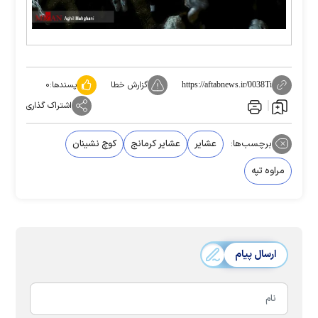
گزارش خطا
پسندها:
۰
https://aftabnews.ir/0038Ti
اشتراک گذاری
برچسب‌ها:
عشایر
عشایر کرمانج
کوچ نشینان
مراوه تپه
ارسال پیام