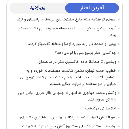
پربازدید
آخرین اخبار
امضای توافقنامه مکه؛ دفاع مشترک بین عربستان، پاکستان و ترکیه
آمریکا: پوتین ممکن است با یک حمله محدود، عزم ناتو را محک
بزند
پوتین و محمد بن زاید درباره اوضاع منطقه گفت‌وگو کردند
چه کسی اخبار پرسپولیس را لو می‌دهد؟
ویتامین C محافظ ماده خاکستری مغز در سالمندان
خطیب جمعه تهران: دشمن شکست مفتضحانه خورده و به
التماس افتاده؛ ادبیات باخت را هم بلد نیست!/ شاهد ترویج بی
حیایی با سواستفاده از شرایط جنگی هستیم
واکنش محمد مهاجری به اظهارات جنجالی باقر خرازی: لباس دین
را از تن بیرون کنید
ژیلا هدائی درگذشت
لغو افزایش تعرفه و تصاعد پلکانی بهای برق مشترکین کشاورزی
یونیسف: ۳۰۰ کودک طی ۳۰۰ روز آتش بس در غزه به شهادت