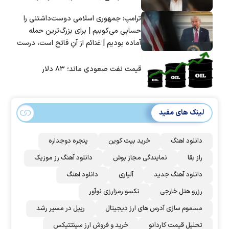
ترامپ: جمهوری اسلامی دوست‌داشتنی را
حسابی می‌کوبیم | برای بزرگ‌ترین حمله
آماده بودیم | غنائم از آنِ فاتح است، درست
است؟
قیمت نفت صعودی ماند؛ ۸۳ دلار
لینک های مفید
دانلود اهنگ
خرید بیت کوین
پنجره دوجداره
راز بقا
نمایندگی مجاز بوش
دانلود آهنگ رز‌ موزیک
دانلود آهنگ جدید
آلپاری
دانلود اهنگ
رزرو هتل خارجی
نکسو رمزارزی نوآور
مسموم سازی آدرس های ارز دیجیتال
ریپل در مسیر رشد
تحلیل قیمت کاردانو
خرید و فروش ارز سینتتیکس