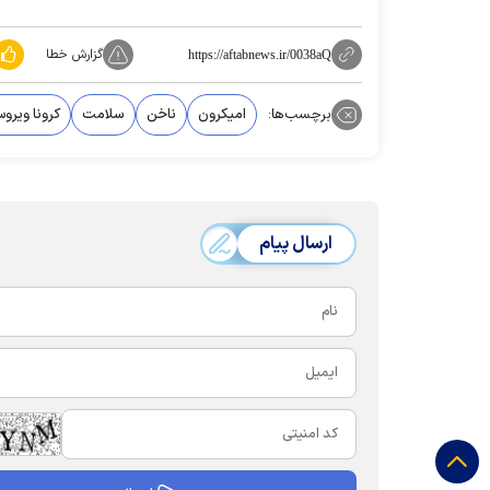
گزارش خطا
https://aftabnews.ir/0038aQ
برچسب‌ها:
امیکرون
ناخن
سلامت
کرونا ویرو
ارسال پیام