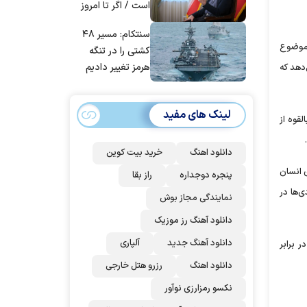
است / اگر تا امروز
مانده‌ایم، به‌خاطر
سنتکام: مسیر ۴۸
مردم ایران است
 موضوع
کشتی را در تنگه
هرمز تغییر دادیم
دهد که
لینک های مفید
لقوه از
دانلود اهنگ
خرید بیت کوین
ی انسان
پنجره دوجداره
راز بقا
ی‌ها در
نمایندگی مجاز بوش
دانلود آهنگ رز‌ موزیک
دانلود آهنگ جدید
آلپاری
 برابر
دانلود اهنگ
رزرو هتل خارجی
نکسو رمزارزی نوآور