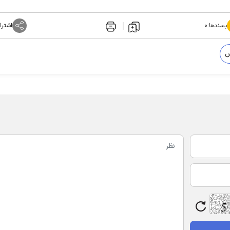
پسندها:
۰
اشترا
س