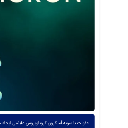
عفونت با سویه اُمیکرون کروناویروس علائمی ایجاد