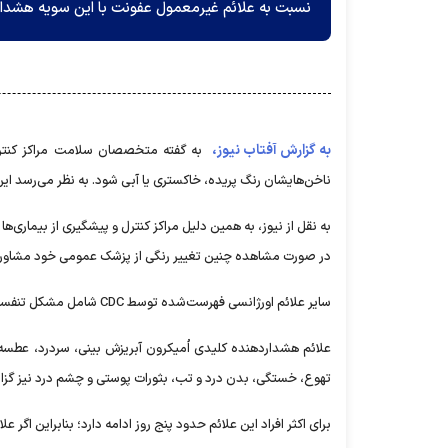
نسبت به علائم غیرمعمول عفونت با این سویه هشدار م
به گزارش آفتاب نیوز،
ناخن‌هایشان رنگ پریده، خاکستری یا آبی شود. به نظر می‌رسد ا
در صورت مشاهده چنین تغییر رنگی از پزشک عمومی خود مشاوره 
سایر علائم اورژانسی فهرست‌شده توسط CDC شامل مشکل تنفسی، درد یا فشار مداوم در قفسه سینه، گیجی و ناتوانی در بیدار شدن یا بیدار ماندن است.
علائم هشداردهنده کلیدی اُمیکرون آبریزش بینی، سردرد، عطسه 
تهوع، خستگی، بدن درد و تب، بثورات پوستی و چشم درد نیز گز
برای اکثر افراد این علائم حدود پنج روز ادامه دارد؛ بنابراین اگر ع