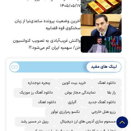
۱۴۰۵/۰۵/۱۷
آخرین وضعیت پرونده ساعدی‌نیا از زبان
سخنگوی قوه قضاییه
واکنش غریب‌آبادی به تصویب کنوانسیون
خزر/ سهمیه ایران کم می‌شود؟!
لینک های مفید
دانلود اهنگ
خرید بیت کوین
پنجره دوجداره
راز بقا
نمایندگی مجاز بوش
دانلود آهنگ رز‌ موزیک
دانلود آهنگ جدید
آلپاری
دانلود اهنگ
رزرو هتل خارجی
نکسو رمزارزی نوآور
مسموم سازی آدرس های ارز دیجیتال
ریپل در مسیر رشد