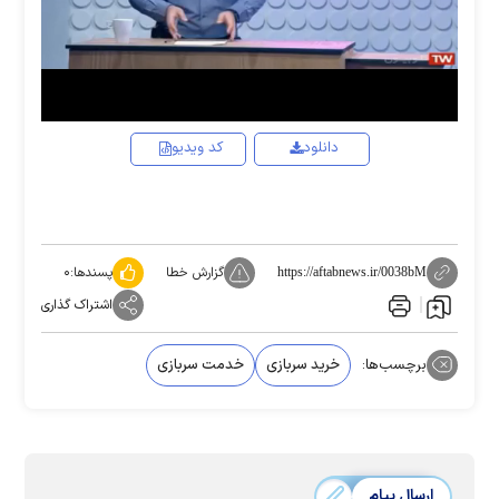
Video
دانلود
کد ویدیو
گزارش خطا
پسندها:
۰
https://aftabnews.ir/0038bM
اشتراک گذاری
برچسب‌ها:
خرید سربازی
خدمت سربازی
ارسال پیام