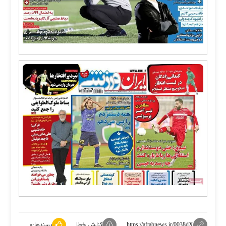
گزارش خطا
پسندها:
۰
https://aftabnews.ir/0038dX