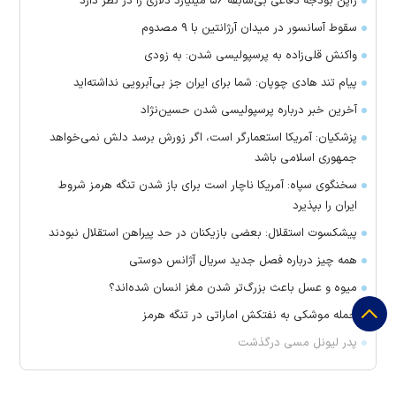
ژاپن بودجه دفاعی بی‌سابقه ۵۶ میلیارد دلاری را در نظر دارد
سقوط آسانسور در میدان آرژانتین با ۹ مصدوم
واکنش قلی‌زاده به پرسپولیسی شدن: به زودی
پیام تند هادی چوپان: شما برای ایران جز بی‌آبرویی نداشته‌اید
آخرین خبر درباره پرسپولیسی شدن حسین‌نژاد
پزشکیان: آمریکا استعمارگر است، اگر زورش برسد دلش نمی‌خواهد
جمهوری اسلامی باشد
سخنگوی سپاه: آمریکا ناچار است برای باز شدن تنگه هرمز شروط
ایران را بپذیرد
پیشکسوت استقلال: بعضی بازیکنان در حد پیراهن استقلال نبودند
همه چیز درباره فصل جدید سریال آژانس دوستی
میوه و عسل باعث بزرگ‌تر شدن مغز انسان شده‌اند؟
حمله موشکی به نفتکش اماراتی در تنگه هرمز
پدر لیونل مسی درگذشت