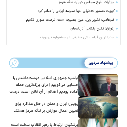
جزئیات طرح مجلس درباره تنگه هرمز
کویت دستور تعطیلی تنها مدرسه ایرانی را صادر کرد
ضرغامی: تغییر ریل، عین بصیرت است. فرصت سوزی نکنیم
زنوزق؛ نگین پلکانی آذربایجان
جدیدترین فیلم مانی حقیقی در جشنواره نیویورک
پیشنهاد سردبیر
ترامپ: جمهوری اسلامی دوست‌داشتنی را
حسابی می‌کوبیم | برای بزرگ‌ترین حمله
آماده بودیم | غنائم از آنِ فاتح است، درست
است؟
رویترز: ایران و عمان در حال مذاکره برای
تعیین اعمال عوارض بر تنگه هرمز هستند
پزشکیان: ارتباط با رهبر انقلاب سخت است