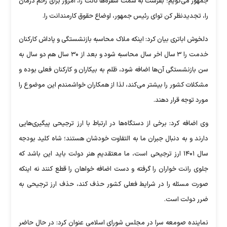
جمهور می‌گویم؛ بفرست به سمت سفره‌ها نانت را، امروز برای زخم درمان
را، تجدیدنظر کن تو‌ای رئیس جمهور، اوضاع حقوق کارمندانت را.
دلخوش اباتری بیان کرد: اینکه ملاک محاسبه بازنشستگی و پاداش کارکنان
خدمت را ۳ سال اخر سال محاسبه شود و بعد از ۳۰ سال هم دو سال به
سن بازنشستگی آن‌ها اضافه شود، ظلم به بیکاران و کارکنان فعلی بوده و
مشکلات کشور را بیشتر می‌کند، لذا از همکاران خواشمندم این موضوع را
مورد توجه قرار دهند.
وی اضافه کرد: برخی از دستگاه‌ها در ارتباط با ارز ترجیحی پیگیری‌هایی
دارند و به دنبال جبران ما به التفاوت خودشان هستند؛ شاه کلید بودجه
سال ۱۴۰۱ ارز ترجیحی است، ما معتقدیم هنر دولت باید این باشد که
جلوی رانت خواران را گرفته و دست اضافه خواهان را قطع کنند نه اینکه
صورت مسئله را در شرایط فعلی کشور حذف کند، حذف ارز ترجیحی به
ضرر دولت است.
نماینده صومعه سرا در مجلس شورای اسلامی عنوان کرد: در حال حاضر