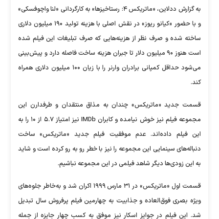
به گزارش ددلاین، «ماتریکس ۴: رستاخیزها» به کارگردانی «لنا واچوفسکی»
و با حضور «کیانو ریوز» در نقش اصلی با هزینه تولید ۱۹۰ میلیون دلاری
ساخته شده و صرف نظر از هزینه‌هایی که صرف تبلیغات این فیلم شده
است هنوز ۹۰ میلیون دلار تا جبران هزینه ساخت فاصله دارد و پیش‌بینی
می‌شود حداقل کمپانی برادران وارنر را با زیان ۱۰۰ میلیون دلاری همراه
کند.
قسمت جدید «ماتریکس» چندان به مذاق منتقدان و طرفدارن این
مجموعه فیلم نیز خوش نیامده و کابران IMDb نیز امتیاز ۵.۷ از ۱۰ را به
این فیلم داده‌اند. عدم موفقیت فیلم جدید «ماتریکس» ساخت
دنباله‌های سینمایی این مجموعه را نیز با خطر رو به رو کرده است و شاید
به این زودی‌ها دیگر شاهد فیلمی در این مجموعه نباشیم.
قسمت اول «ماتریکس» در ۳۱ مارس ۱۹۹۹ اکران شد و به‌خاطر جلوه‌های
ویژه بصری فوق‌العاده و جذابیت به چهارمین فیلم پرفروش سال تبدیل
شد. این فیلم در جوایز اسکار نیز موفق به کسب چهار جایزه از جمله