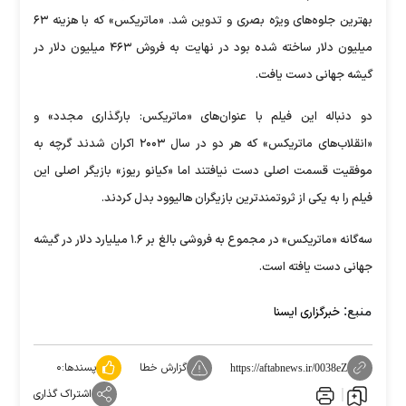
بهترین جلوه‌های ویژه بصری و تدوین شد. «ماتریکس» که با هزینه ۶۳
میلیون دلار ساخته شده بود در نهایت به فروش ۴۶۳ میلیون دلار در
گیشه جهانی دست یافت.
دو دنباله این فیلم با عنوان‌های «ماتریکس: بارگذاری مجدد» و
«انقلاب‌های ماتریکس» که هر دو در سال ۲۰۰۳ اکران شدند گرچه به
موفقیت قسمت اصلی دست نیافتند اما «کیانو ریوز» بازیگر اصلی این
فیلم را به یکی از ثروتمندترین بازیگران هالیوود بدل کردند.
سه‌گانه «ماتریکس» در مجموع به فروشی بالغ بر ۱.۶ میلیارد دلار در گیشه
جهانی دست یافته است.
منبع:
خبرگزاری ایسنا
گزارش خطا
پسندها:
۰
https://aftabnews.ir/0038eZ
اشتراک گذاری